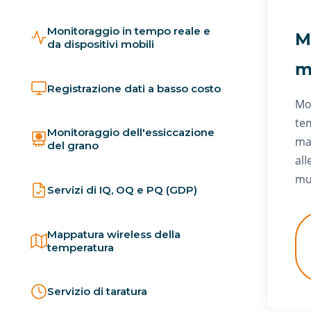
Monitoraggio in tempo reale e
M
da dispositivi mobili
m
Registrazione dati a basso costo
Mo
te
Monitoraggio dell'essiccazione
mag
del grano
al
mu
Servizi di IQ, OQ e PQ (GDP)
Mappatura wireless della
temperatura
Servizio di taratura