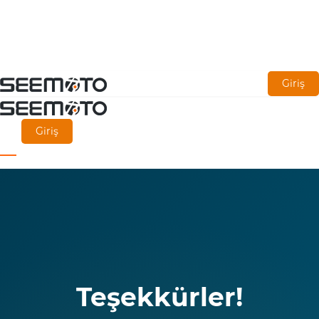
Ana
Giriş
içeriğe
git
Giriş
Teşekkürler!