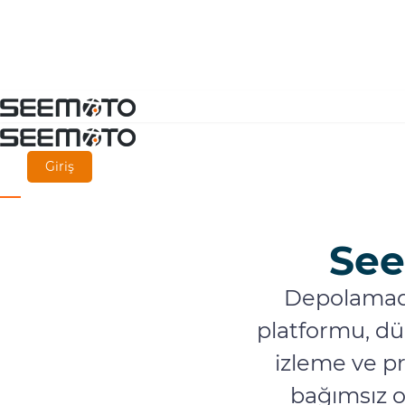
Ana
içeriğe
git
Giriş
Se
Depolamada
platformu, dü
izleme ve p
bağımsız o