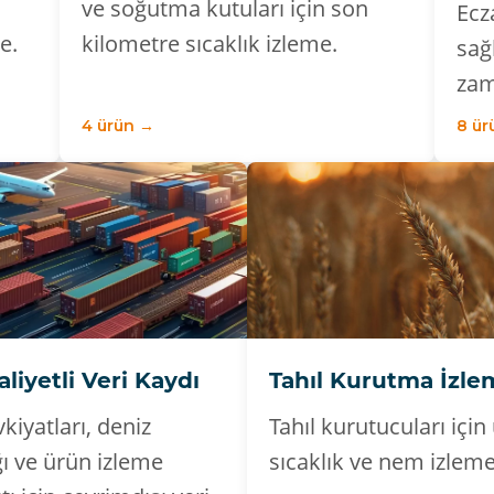
ve soğutma kutuları için son
Ecz
e.
kilometre sıcaklık izleme.
sağ
zam
4 ürün →
8 ür
iyetli Veri Kaydı
Tahıl Kurutma İzle
kiyatları, deniz
Tahıl kurutucuları içi
ğı ve ürün izleme
sıcaklık ve nem izleme