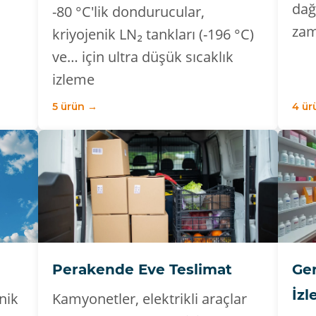
dağ
-80 °C'lik dondurucular,
zam
kriyojenik LN₂ tankları (-196 °C)
ve… için ultra düşük sıcaklık
izleme
5 ürün →
4 ür
Perakende Eve Teslimat
Ger
İz
nik
Kamyonetler, elektrikli araçlar