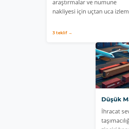
araştırmalar ve numune
nakliyesi için uçtan uca izlem
3 teklif →
Düşük Mal
İhracat sev
taşımacılı