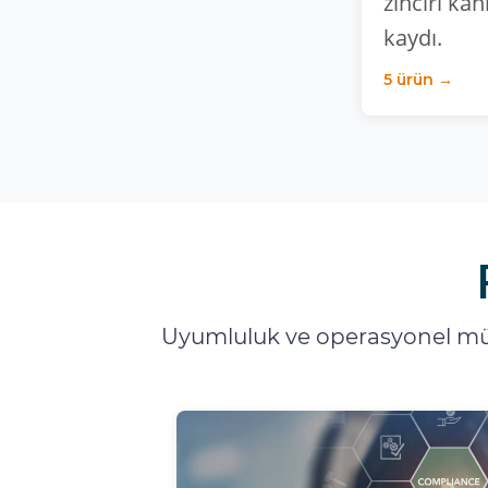
zinciri kan
kaydı.
5 ürün →
Uyumluluk ve operasyonel mük