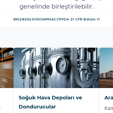
genelinde birleştirilebilir.
EN12830
GSYİH
GMP
HACCP
FDA 21 CFR Bölüm 11
Soğuk Hava Depoları ve
Ar
Dondurucular
i
Kam