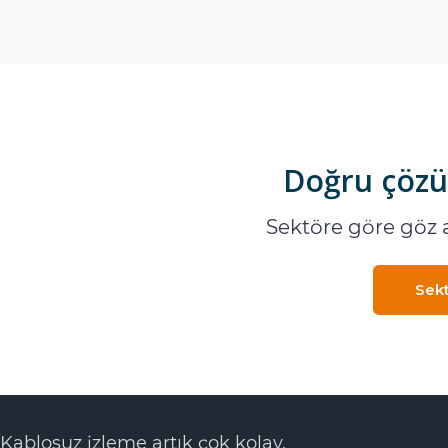
Doğru çözüm
Sektöre göre göz at
Sekt
Kablosuz izleme artık çok kolay.