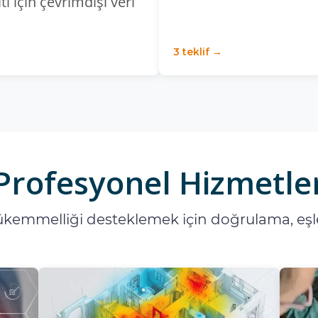
ıtı için çevrimdışı veri
3 teklif →
Profesyonel Hizmetle
emmelliği desteklemek için doğrulama, eşle