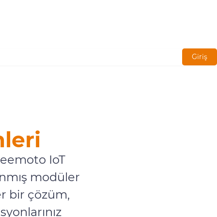
Giriş
leri
Seemoto IoT
lanmış modüler
r bir çözüm,
syonlarınız