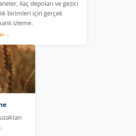
aneler, ilaç depoları ve gezici
lık birimleri için gerçek
anlı izleme.
ün →
me
n uzaktan
.