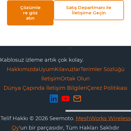
Çözümle
Satış Departmanı ile
re göz
İletişime Geçin
atın
Kablosuz izleme artık çok kolay.
Hakkımızda
Uyum
Kılavuzlar
Terimler Sözlüğü
İletişim
Ortak Olun
Dünya Çapında İletişim Bilgileri
Çerez Politikası
Telif Hakkı © 2026 Seemoto.
MeshWorks Wireless
Oy
'un bir parçasıdır, Tüm Hakları Saklıdır