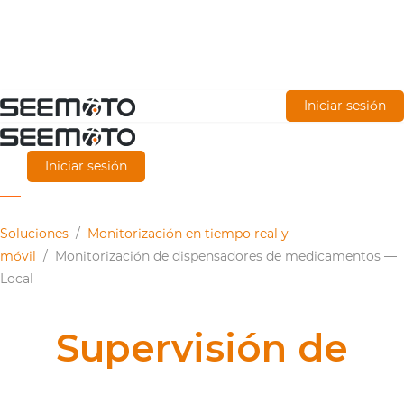
Ir
Iniciar sesión
al
contenido
Iniciar sesión
principal
Soluciones
/
Monitorización en tiempo real y
móvil
/
Monitorización de dispensadores de medicamentos —
Local
Supervisión de