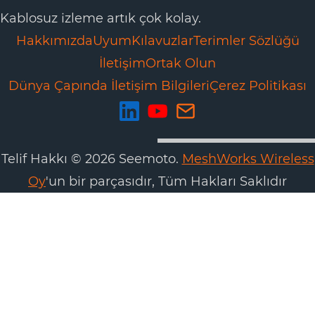
Kablosuz izleme artık çok kolay.
Hakkımızda
Uyum
Kılavuzlar
Terimler Sözlüğü
İletişim
Ortak Olun
Dünya Çapında İletişim Bilgileri
Çerez Politikası
Telif Hakkı © 2026 Seemoto.
MeshWorks Wireless
Oy
'un bir parçasıdır, Tüm Hakları Saklıdır