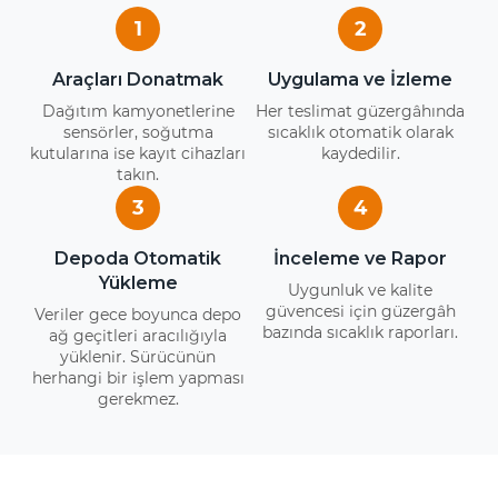
1
2
Araçları Donatmak
Uygulama ve İzleme
Dağıtım kamyonetlerine
Her teslimat güzergâhında
sensörler, soğutma
sıcaklık otomatik olarak
kutularına ise kayıt cihazları
kaydedilir.
takın.
3
4
Depoda Otomatik
İnceleme ve Rapor
Yükleme
Uygunluk ve kalite
güvencesi için güzergâh
Veriler gece boyunca depo
bazında sıcaklık raporları.
ağ geçitleri aracılığıyla
yüklenir. Sürücünün
herhangi bir işlem yapması
gerekmez.