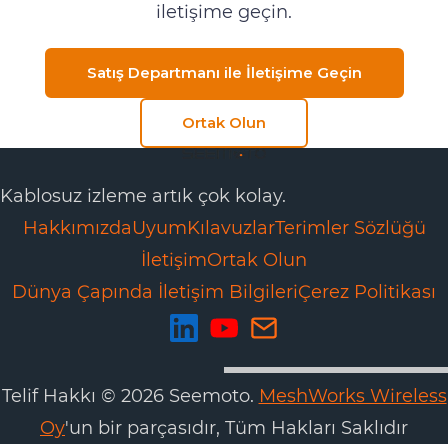
iletişime geçin.
Satış Departmanı ile İletişime Geçin
Ortak Olun
Kablosuz izleme artık çok kolay.
Hakkımızda
Uyum
Kılavuzlar
Terimler Sözlüğü
İletişim
Ortak Olun
Dünya Çapında İletişim Bilgileri
Çerez Politikası
Telif Hakkı © 2026 Seemoto.
MeshWorks Wireless
Oy
'un bir parçasıdır, Tüm Hakları Saklıdır