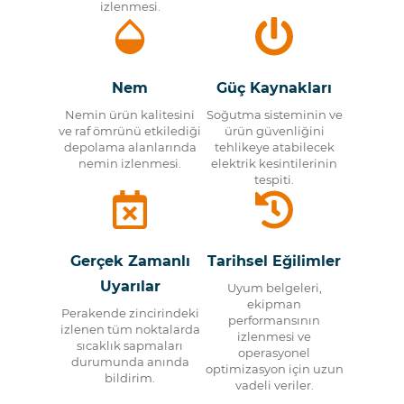
izlenmesi.
Nem
Güç Kaynakları
Nemin ürün kalitesini
Soğutma sisteminin ve
ve raf ömrünü etkilediği
ürün güvenliğini
depolama alanlarında
tehlikeye atabilecek
nemin izlenmesi.
elektrik kesintilerinin
tespiti.
Gerçek Zamanlı
Tarihsel Eğilimler
Uyarılar
Uyum belgeleri,
ekipman
Perakende zincirindeki
performansının
izlenen tüm noktalarda
izlenmesi ve
sıcaklık sapmaları
operasyonel
durumunda anında
optimizasyon için uzun
bildirim.
vadeli veriler.