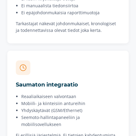
Ei manuaalista tiedonsiirtoa
Ei epäjohdonmukaisia raporttimuotoja
Tarkastajat näkevät johdonmukaiset, kronologiset
ja todennettavissa olevat tiedot joka kerta.
Saumaton integraatio
Reaaliaikaiseen valvontaan
Mobiili- ja kiinteisiin antureihin
Yhdyskäytävät (GSM/Ethernet)
Seemoto-hallintapaneeliin ja
mobiilisovellukseen
Ei erillisiä järjestelmiä. Ei tietojen kahdentumista.