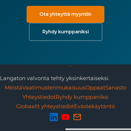
Ota yhteyttä myyntiin
Ryhdy kumppaniksi
Langaton valvonta tehty yksinkertaiseksi.
Meistä
Vaatimustenmukaisuus
Oppaat
Sanasto
Yhteystiedot
Ryhdy kumppaniksi
Globaalit yhteystiedot
Evästekäytäntö