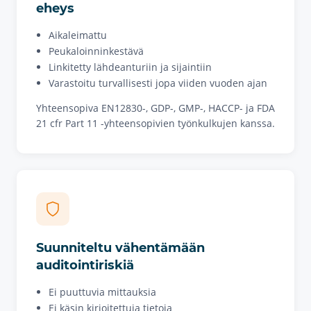
eheys
Aikaleimattu
Peukaloinninkestävä
Linkitetty lähdeanturiin ja sijaintiin
Varastoitu turvallisesti jopa viiden vuoden ajan
Yhteensopiva EN12830-, GDP-, GMP-, HACCP- ja FDA
21 cfr Part 11 -yhteensopivien työnkulkujen kanssa.
Suunniteltu vähentämään
auditointiriskiä
Ei puuttuvia mittauksia
Ei käsin kirjoitettuja tietoja