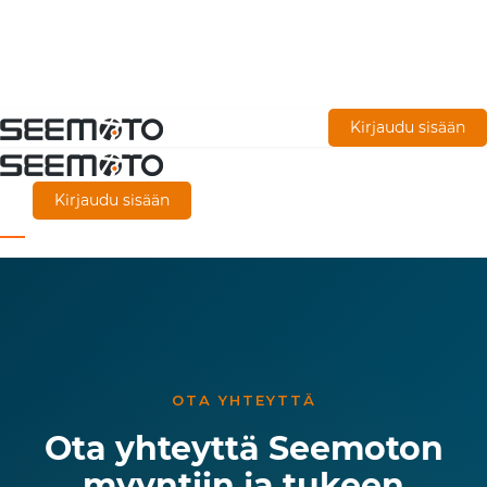
Siirry
Kirjaudu sisään
pääsisältöön
Kirjaudu sisään
OTA YHTEYTTÄ
Ota yhteyttä Seemoton
myyntiin ja tukeen