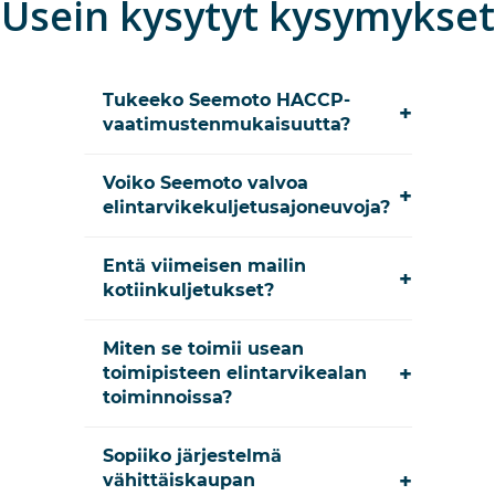
Usein kysytyt kysymykset
Tukeeko Seemoto HACCP-
+
vaatimustenmukaisuutta?
Voiko Seemoto valvoa
+
elintarvikekuljetusajoneuvoja?
Entä viimeisen mailin
+
kotiinkuljetukset?
Miten se toimii usean
+
toimipisteen elintarvikealan
toiminnoissa?
Sopiiko järjestelmä
+
vähittäiskaupan