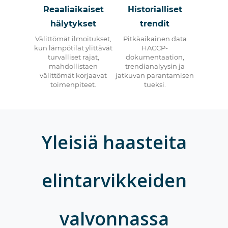
Reaaliaikaiset
Historialliset
hälytykset
trendit
Välittömät ilmoitukset,
Pitkäaikainen data
kun lämpötilat ylittävät
HACCP-
turvalliset rajat,
dokumentaation,
mahdollistaen
trendianalyysin ja
välittömät korjaavat
jatkuvan parantamisen
toimenpiteet.
tueksi.
Yleisiä haasteita
elintarvikkeiden
valvonnassa