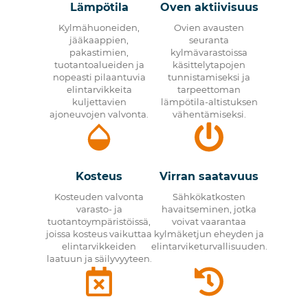
Lämpötila
Oven aktiivisuus
Kylmähuoneiden,
Ovien avausten
jääkaappien,
seuranta
pakastimien,
kylmävarastoissa
tuotantoalueiden ja
käsittelytapojen
nopeasti pilaantuvia
tunnistamiseksi ja
elintarvikkeita
tarpeettoman
kuljettavien
lämpötila-altistuksen
ajoneuvojen valvonta.
vähentämiseksi.
Kosteus
Virran saatavuus
Kosteuden valvonta
Sähkökatkosten
varasto- ja
havaitseminen, jotka
tuotantoympäristöissä,
voivat vaarantaa
joissa kosteus vaikuttaa
kylmäketjun eheyden ja
elintarvikkeiden
elintarviketurvallisuuden.
laatuun ja säilyvyyteen.