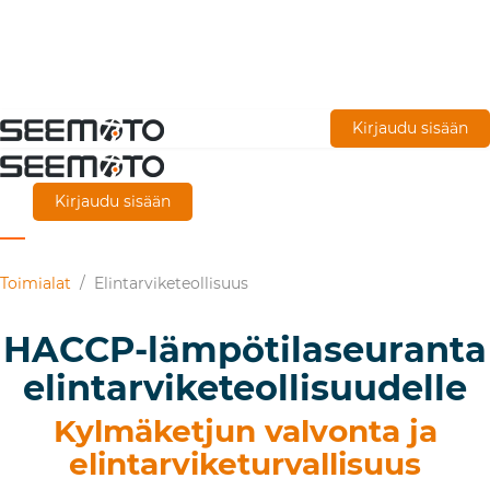
Siirry
Kirjaudu sisään
pääsisältöön
Kirjaudu sisään
Toimialat
/
Elintarviketeollisuus
HACCP-lämpötilaseuranta
elintarviketeollisuudelle
Kylmäketjun valvonta ja
elintarviketurvallisuus