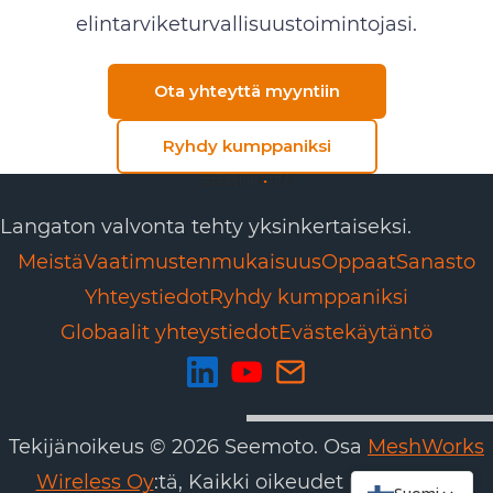
elintarviketurvallisuustoimintojasi.
Ota yhteyttä myyntiin
Ryhdy kumppaniksi
Langaton valvonta tehty yksinkertaiseksi.
Meistä
Vaatimustenmukaisuus
Oppaat
Sanasto
Yhteystiedot
Ryhdy kumppaniksi
Globaalit yhteystiedot
Evästekäytäntö
Tekijänoikeus © 2026 Seemoto. Osa
MeshWorks
Wireless Oy
:tä, Kaikki oikeudet pidätetään