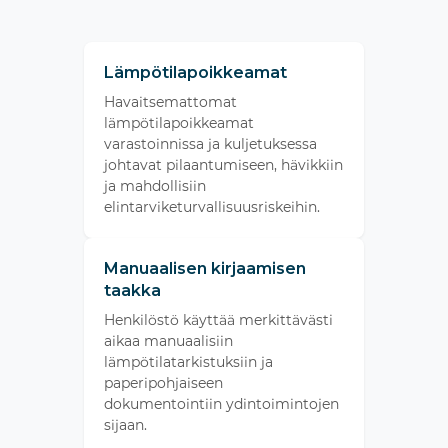
Lämpötilapoikkeamat
Havaitsemattomat
lämpötilapoikkeamat
varastoinnissa ja kuljetuksessa
johtavat pilaantumiseen, hävikkiin
ja mahdollisiin
elintarviketurvallisuusriskeihin.
Manuaalisen kirjaamisen
taakka
Henkilöstö käyttää merkittävästi
aikaa manuaalisiin
lämpötilatarkistuksiin ja
paperipohjaiseen
dokumentointiin ydintoimintojen
sijaan.