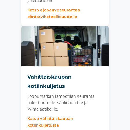
jakeluautoille.
Katso ajoneuvoseurantaa
elintarviketeollisuudelle
Vähittäiskaupan
kotiinkuljetus
Loppumatkan lämpötilan seuranta
pakettiautoille, sähköautoille ja
kylmälaatikoille.
Katso vähittäiskaupan
kotiinkuljetusta