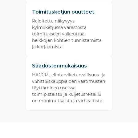
Toimitusketjun puutteet
Rajoitettu näkyvyys
kylmäketjussa varastosta
toimitukseen vaikeuttaa
heikkojen kohtien tunnistamista
ja korjaamista.
Säädöstenmukaisuus
HACCP-, elintarviketurvallisuus- ja
vähittäiskauppiaiden vaatimusten
täyttäminen useissa
toimipisteissä ja kuljetusreiteillä
on monimutkaista ja virhealtista.