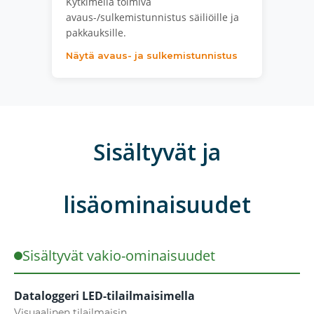
Kytkimellä toimiva
avaus-/sulkemistunnistus säiliöille ja
pakkauksille.
Näytä avaus- ja sulkemistunnistus
Sisältyvät ja
lisäominaisuudet
Sisältyvät vakio-ominaisuudet
Dataloggeri LED-tilailmaisimella
Visuaalinen tilailmaisin