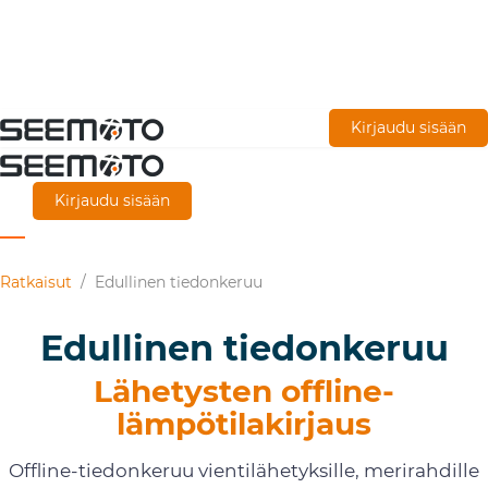
Siirry
Kirjaudu sisään
pääsisältöön
Kirjaudu sisään
Ratkaisut
/
Edullinen tiedonkeruu
Edullinen tiedonkeruu
Lähetysten offline-
lämpötilakirjaus
Offline-tiedonkeruu vientilähetyksille, merirahdille