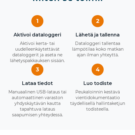
1
2
Aktivoi dataloggeri
Lähetä ja tallenna
Aktivoi kerta- tai
Dataloggeri tallentaa
uudelleenkäytettävät
lämpötilaa koko matkan
dataloggerit ja aseta ne
ajan ilman yhteyttä.
lähetyspakkauksen sisään.
3
4
Lataa tiedot
Luo todiste
Manuaalinen USB-lataus tai
Peukaloinnin kestävä
automaattinen varaston
vientidokumentaatio
yhdyskäytävän kautta
täydellisellä hallintaketjun
tapahtuva lataus
todisteella.
saapumisen yhteydessä.