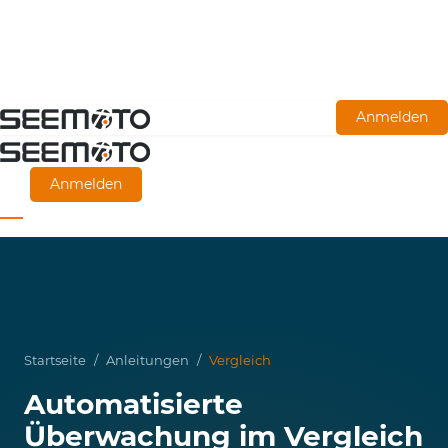
Zum
Anmelden
Hauptinhalt
springen
Anmelden
Startseite
/
Anleitungen
/
Vergleich
Automatisierte
Überwachung im Vergleich