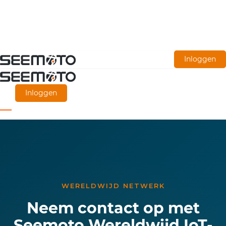
Ga
Inloggen
naar
de
Inloggen
hoofdinhoud
WERELDWIJD NETWERK
Neem contact op met
Seemoto Wereldwijd IoT-