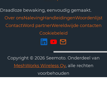
Draadloze bewaking, eenvoudig gemaakt.
Over ons
Naleving
Handleidingen
Woordenlijst
Contact
Word partner
Wereldwijde contacten
Cookiebeleid
Copyright © 2026 Seemoto. Onderdeel van
MeshWorks Wireless Oy
, alle rechten
voorbehouden