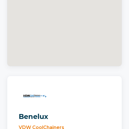
Benelux
VDW CoolChainers