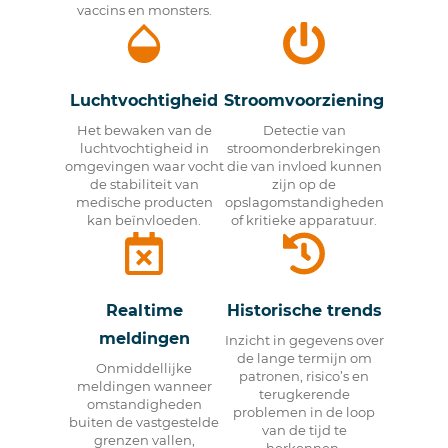
vaccins en monsters.
Luchtvochtigheid
Stroomvoorziening
Het bewaken van de
Detectie van
luchtvochtigheid in
stroomonderbrekingen
omgevingen waar vocht
die van invloed kunnen
de stabiliteit van
zijn op de
medische producten
opslagomstandigheden
kan beïnvloeden.
of kritieke apparatuur.
Realtime
Historische trends
meldingen
Inzicht in gegevens over
de lange termijn om
Onmiddellijke
patronen, risico’s en
meldingen wanneer
terugkerende
omstandigheden
problemen in de loop
buiten de vastgestelde
van de tijd te
grenzen vallen,