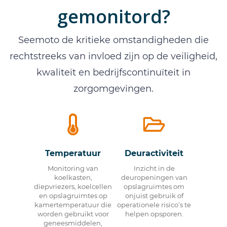
gemonitord?
Seemoto de kritieke omstandigheden die
rechtstreeks van invloed zijn op de veiligheid,
kwaliteit en bedrijfscontinuïteit in
zorgomgevingen.
Temperatuur
Deuractiviteit
Monitoring van
Inzicht in de
koelkasten,
deuropeningen van
diepvriezers, koelcellen
opslagruimtes om
en opslagruimtes op
onjuist gebruik of
kamertemperatuur die
operationele risico’s te
worden gebruikt voor
helpen opsporen.
geneesmiddelen,