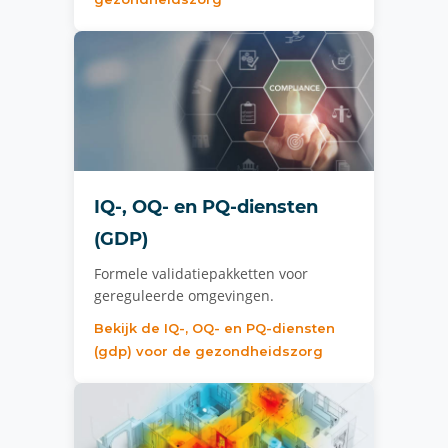
IQ-, OQ- en PQ-diensten
(GDP)
Formele validatiepakketten voor
gereguleerde omgevingen.
Bekijk de IQ-, OQ- en PQ-diensten
(gdp) voor de gezondheidszorg