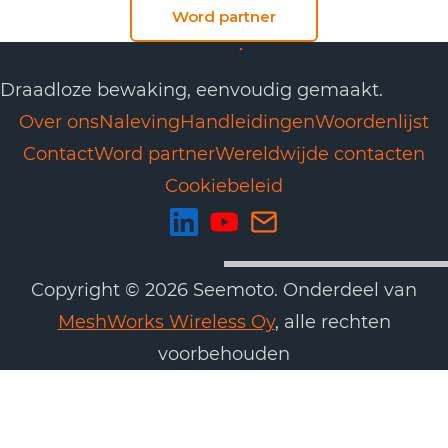
Word partner
Draadloze bewaking, eenvoudig gemaakt.
Over ons
Naleving
Handleidingen
Woordenlijst
Contact
Word partner
Wereldwijde contacten
Cookiebeleid
Copyright © 2026 Seemoto. Onderdeel van
MeshWorks Wireless Oy
, alle rechten
voorbehouden