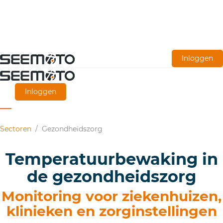
Ga
Inloggen
naar
de
Inloggen
hoofdinhoud
Sectoren
/
Gezondheidszorg
Temperatuurbewaking in
de gezondheidszorg
Monitoring voor ziekenhuizen,
klinieken en zorginstellingen