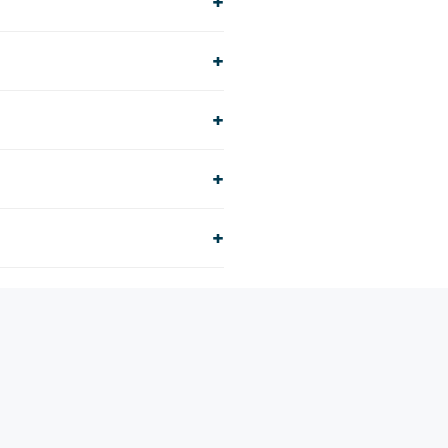
+
+
+
+
+