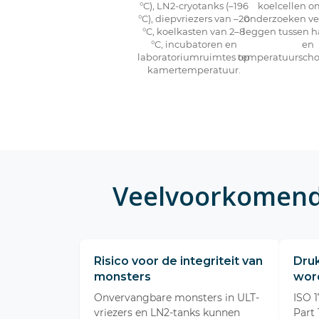
°C), LN2-cryotanks (–196
koelcellen o
°C), diepvriezers van –20
onderzoeken ve
°C, koelkasten van 2–8
leggen tussen 
°C, incubatoren en
en
laboratoriumruimtes op
temperatuursch
kamertemperatuur.
Veelvoorkomende
Risico voor de integriteit van
Dru
monsters
wor
Onvervangbare monsters in ULT-
ISO 
vriezers en LN2-tanks kunnen
Part 