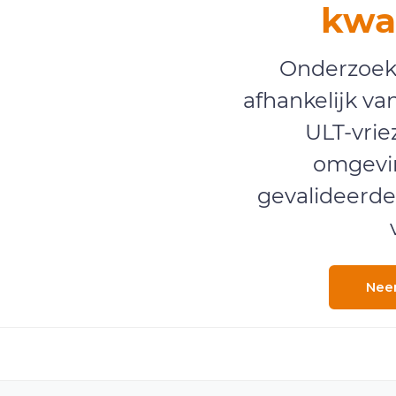
kwal
Onderzoeks-
afhankelijk v
ULT-vrie
omgevi
gevalideerde
Nee