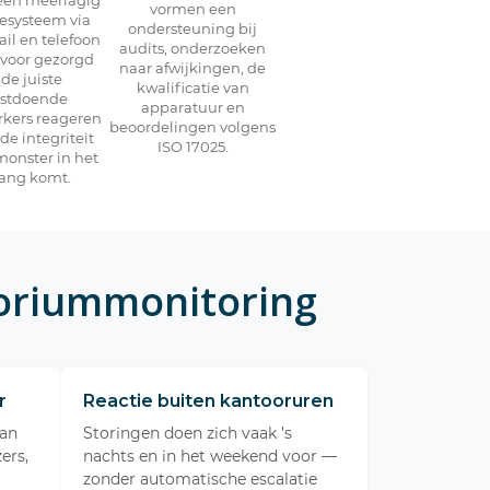
vormen een
iesysteem via
ondersteuning bij
il en telefoon
audits, onderzoeken
rvoor gezorgd
naar afwijkingen, de
 de juiste
kwalificatie van
nstdoende
apparatuur en
kers reageren
beoordelingen volgens
de integriteit
ISO 17025.
monster in het
ang komt.
toriummonitoring
r
Reactie buiten kantooruren
van
Storingen doen zich vaak ’s
ers,
nachts en in het weekend voor —
zonder automatische escalatie