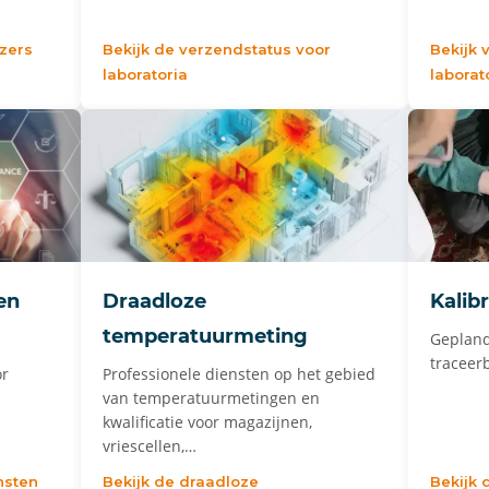
ezers
Bekijk de verzendstatus voor
Bekijk 
laboratoria
laborat
en
Draadloze
Kalib
temperatuurmeting
Gepland
traceerb
or
Professionele diensten op het gebied
van temperatuurmetingen en
kwalificatie voor magazijnen,
vriescellen,…
nsten
Bekijk de draadloze
Bekijk 