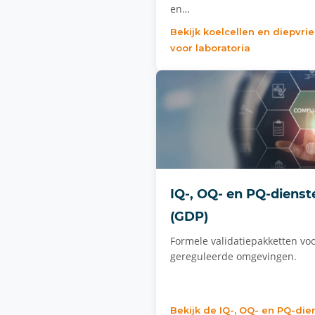
en…
Bekijk koelcellen en diepvri
voor laboratoria
IQ-, OQ- en PQ-dienst
(GDP)
Formele validatiepakketten vo
gereguleerde omgevingen.
Bekijk de IQ-, OQ- en PQ-die