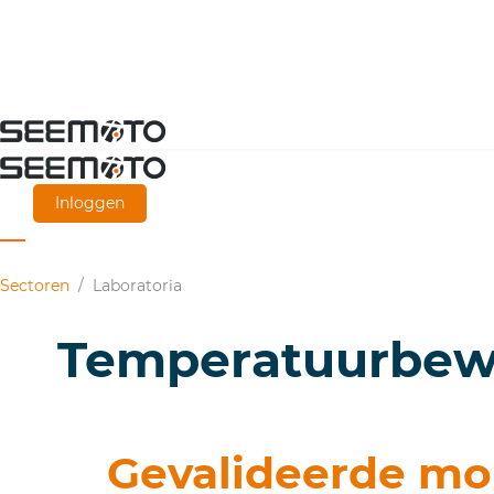
Ga
naar
de
Inloggen
hoofdinhoud
Sectoren
/
Laboratoria
Temperatuurbewak
Gevalideerde mon