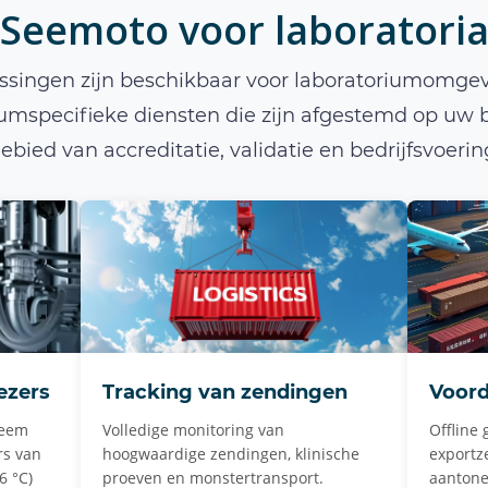
Seemoto voor laboratori
ssingen zijn beschikbaar voor laboratoriumomgev
iumspecifieke diensten die zijn afgestemd op uw 
ebied van accreditatie, validatie en bedrijfsvoerin
ezers
Tracking van zendingen
Voord
reem
Volledige monitoring van
Offline 
rs van
hoogwaardige zendingen, klinische
exportz
6 °C)
proeven en monstertransport.
aantone