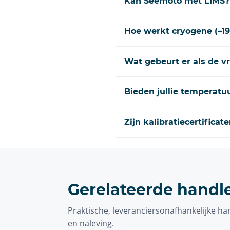
Kan Seemoto met LIMS?
Hoe werkt cryogene (–1
Wat gebeurt er als de v
Bieden jullie temperatu
Zijn kalibratiecertificat
Gerelateerde handl
Praktische, leveranciersonafhankelijke h
en naleving.