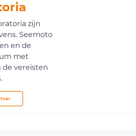
toria
ratoria zijn
evens. Seemoto
ten en de
ium met
 de vereisten
.
tner