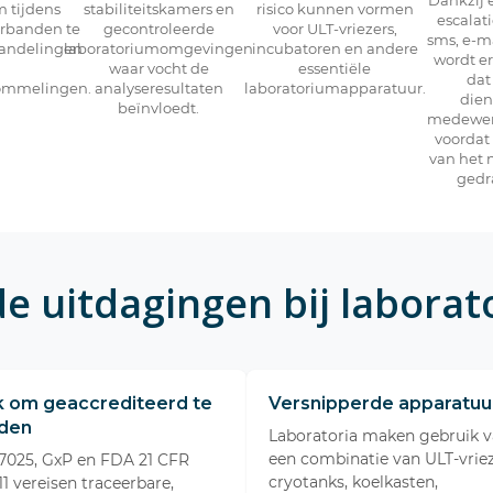
m tijdens
stabiliteitskamers en
risico kunnen vormen
escalat
rbanden te
gecontroleerde
voor ULT-vriezers,
sms, e-ma
handelingen
laboratoriumomgevingen
incubatoren en andere
wordt e
waar vocht de
essentiële
dat
ommelingen.
analyseresultaten
laboratoriumapparatuur.
die
beïnvloedt.
medewer
voordat 
van het 
gedr
 uitdagingen bij labora
k om geaccrediteerd te
Versnipperde apparatuu
den
Laboratoria maken gebruik 
een combinatie van ULT-vriez
17025, GxP en FDA 21 CFR
cryotanks, koelkasten,
11 vereisen traceerbare,