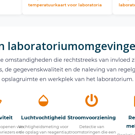
temperatuurkaart voor laboratoria
laborat
in laboratoriumomgeving
e omstandigheden die rechtstreeks van invloed zij
, de gegevenskwaliteit en de naleving van regelg
opslagruimte en werkplek van het laboratorium.
viteit
Luchtvochtigheid
Stroomvoorziening
Re
me
t openen van
Vochtigheidsmeting voor
Detectie van
vriezers en
de opslag van reagentia,
stroomstoringen die een
Dankzij 