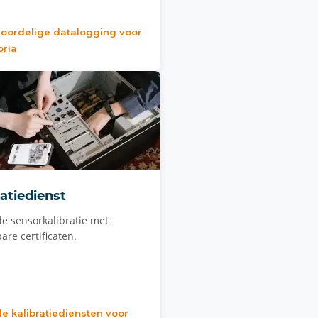
voordelige datalogging voor
oria
ratiedienst
e sensorkalibratie met
are certificaten.
de kalibratiediensten voor