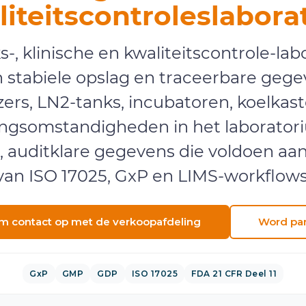
iteitscontroleslabora
, klinische en kwaliteitscontrole-labo
an stabiele opslag en traceerbare geg
zers, LN2-tanks, incubatoren, koelkas
ngsomstandigheden in het laborator
, auditklare gegevens die voldoen aan
van ISO 17025, GxP en LIMS-workflows
m contact op met de verkoopafdeling
Word par
GxP
GMP
GDP
ISO 17025
FDA 21 CFR Deel 11