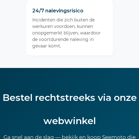
24/7 nalevingsrisico
Incidenten die zich buiten de
werkuren voordoen, kunnen
onopgemerkt blijven, waardoor
de voortdurende naleving in
gevaar komt.
Bestel rechtstreeks via onze
webwinkel
Ga snel aan de slag — bekijk en koop Seemoto die