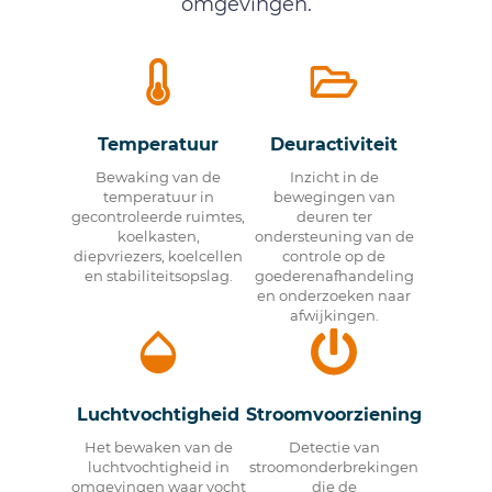
omgevingen.
Temperatuur
Deuractiviteit
Bewaking van de
Inzicht in de
temperatuur in
bewegingen van
gecontroleerde ruimtes,
deuren ter
koelkasten,
ondersteuning van de
diepvriezers, koelcellen
controle op de
en stabiliteitsopslag.
goederenafhandeling
en onderzoeken naar
afwijkingen.
Luchtvochtigheid
Stroomvoorziening
Het bewaken van de
Detectie van
luchtvochtigheid in
stroomonderbrekingen
omgevingen waar vocht
die de