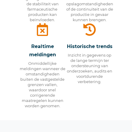
de stabiliteit van
opslagomstandigheden
farmaceutische
of de continuïteit van de
producten kan
productie in gevaar
beïnvloeden.
kunnen brengen.
Realtime
Historische trends
meldingen
Inzicht in gegevens op
de lange termijn ter
Onmiddellijke
ondersteuning van
meldingen wanneer de
onderzoeken, audits en
omstandigheden
voortdurende
buiten de vastgestelde
verbetering.
grenzen vallen,
waardoor snel
corrigerende
maatregelen kunnen
worden genomen.