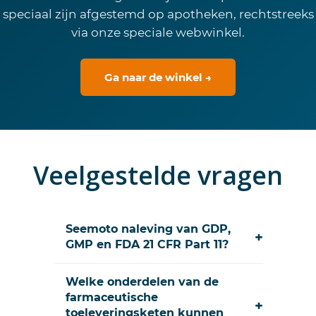
speciaal zijn afgestemd op apotheken, rechtstreeks
via onze speciale webwinkel.
Ga naar de winkel →
Veelgestelde vragen
Seemoto naleving van GDP,
+
GMP en FDA 21 CFR Part 11?
Welke onderdelen van de
farmaceutische
+
toeleveringsketen kunnen