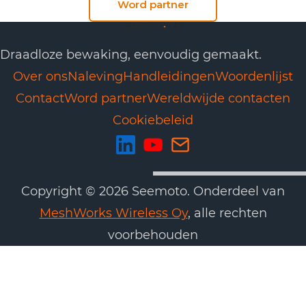
Word partner
Draadloze bewaking, eenvoudig gemaakt.
Over ons
Naleving
Handleidingen
Woordenlijst
Contact
Word partner
Wereldwijde contacten
Cookiebeleid
Copyright © 2026 Seemoto. Onderdeel van
MeshWorks Wireless Oy
, alle rechten
voorbehouden