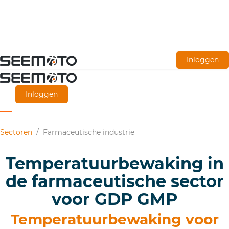
Ga
Inloggen
naar
de
Inloggen
hoofdinhoud
Sectoren
/
Farmaceutische industrie
Temperatuurbewaking in
de farmaceutische sector
voor GDP GMP
Temperatuurbewaking voor