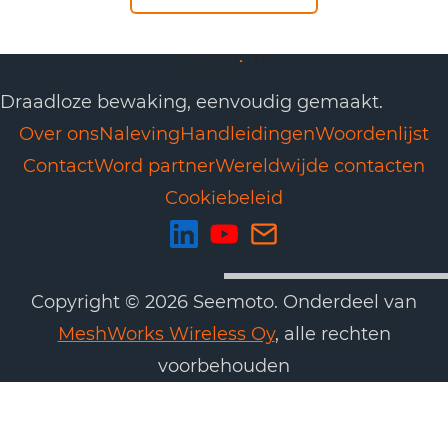
Draadloze bewaking, eenvoudig gemaakt.
Over ons
Naleving
Handleidingen
Woordenlijst
Contact
Word partner
Wereldwijde contacten
Cookiebeleid
Copyright © 2026 Seemoto. Onderdeel van
MeshWorks Wireless Oy
, alle rechten
voorbehouden