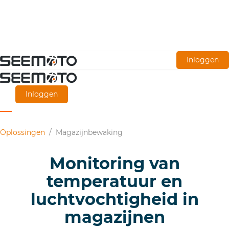
Ga
Inloggen
naar
de
Inloggen
hoofdinhoud
Oplossingen
/
Magazijnbewaking
Monitoring van
temperatuur en
luchtvochtigheid in
magazijnen