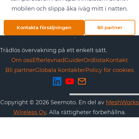
mobilen och slippa åka iväg mitt i natten.
Kontakta försäljningen
Bli partner
Trådlös övervakning på ett enkelt sätt.
Om oss
Efterlevnad
Guider
Ordlista
Kontakt
Bli partner
Globala kontakter
Policy för cookies
Copyright © 2026 Seemoto. En del av
MeshWorks
Wireless Oy
. Alla rättigheter förbehållna.