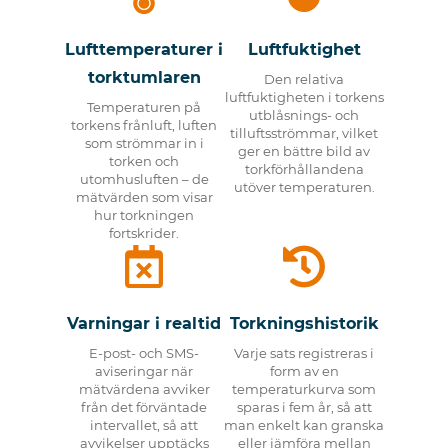
Lufttemperaturer i
Luftfuktighet
torktumlaren
Den relativa
luftfuktigheten i torkens
Temperaturen på
utblåsnings- och
torkens frånluft, luften
tilluftsströmmar, vilket
som strömmar in i
ger en bättre bild av
torken och
torkförhållandena
utomhusluften – de
utöver temperaturen.
mätvärden som visar
hur torkningen
fortskrider.
Varningar i realtid
Torkningshistorik
E-post- och SMS-
Varje sats registreras i
aviseringar när
form av en
mätvärdena avviker
temperaturkurva som
från det förväntade
sparas i fem år, så att
intervallet, så att
man enkelt kan granska
avvikelser upptäcks
eller jämföra mellan