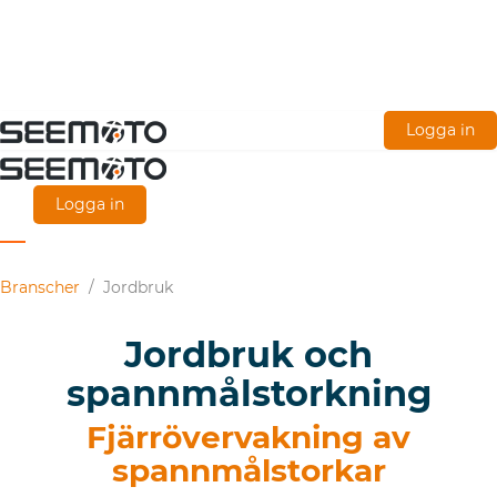
Gå
Logga in
direkt
till
Logga in
huvudinnehållet
Branscher
/
Jordbruk
Jordbruk och
spannmålstorkning
Fjärrövervakning av
spannmålstorkar