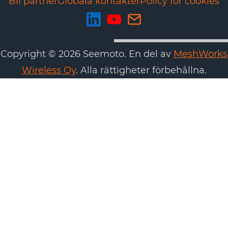
Bli partner
Globala kontakter
Policy för cookies
Copyright © 2026 Seemoto. En del av
MeshWorks
Wireless Oy
. Alla rättigheter förbehållna.