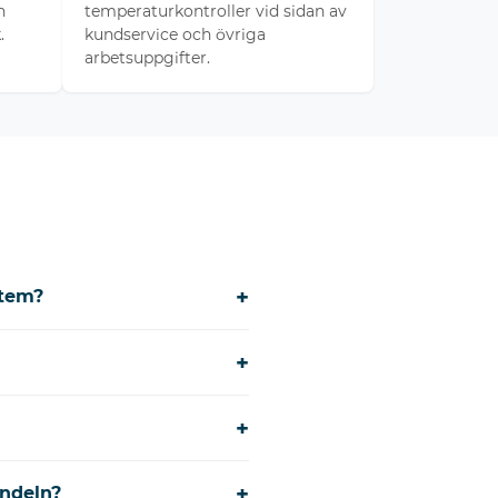
n
temperaturkontroller vid sidan av
.
kundservice och övriga
arbetsuppgifter.
+
stem?
+
+
+
andeln?