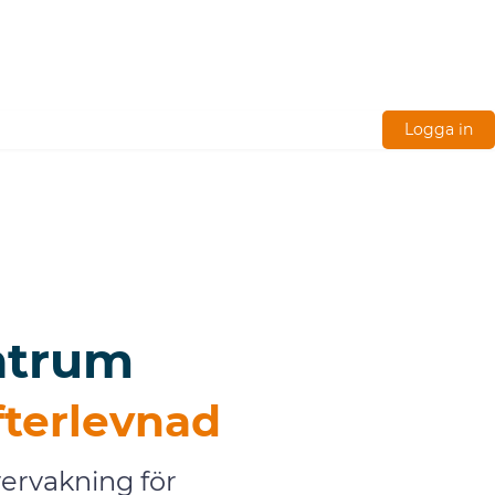
Logga in
ntrum
fterlevnad
vervakning för