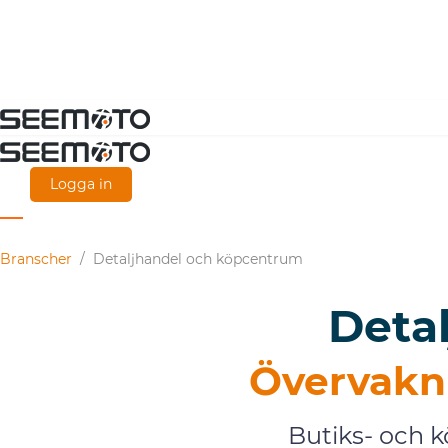
Gå
direkt
till
Logga in
huvudinnehållet
Branscher
/
Detaljhandel och köpcentrum
Deta
Övervakni
Butiks- och k