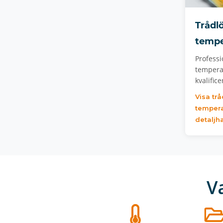
Trådl
tempe
Professi
tempera
kvalific
Visa trå
tempera
detaljh
V