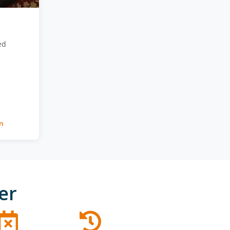
ed
m
er