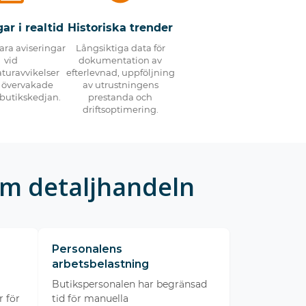
ar i realtid
Historiska trender
ra aviseringar
Långsiktiga data för
vid
dokumentation av
turavvikelser
efterlevnad, uppföljning
a övervakade
av utrustningens
i butikskedjan.
prestanda och
driftsoptimering.
om detaljhandeln
Personalens
arbetsbelastning
Butikspersonalen har begränsad
 för
tid för manuella