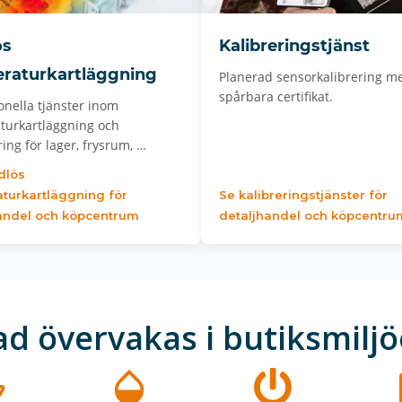
ös
Kalibreringstjänst
raturkartläggning
Planerad sensorkalibrering m
spårbara certifikat.
onella tjänster inom
turkartläggning och
ering för lager, frysrum, …
dlös
turkartläggning för
Se kalibreringstjänster för
andel och köpcentrum
detaljhandel och köpcentru
ad övervakas i butiksmiljö