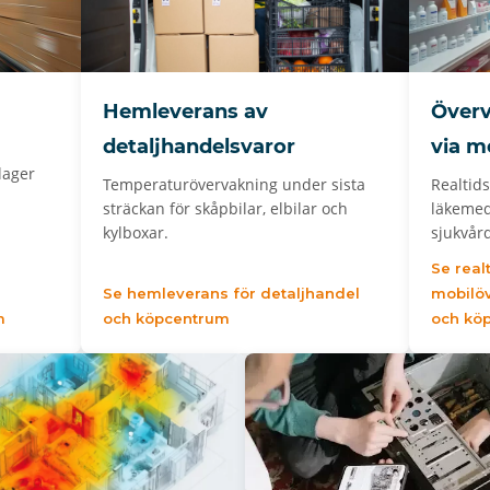
Hemleverans av
Överv
detaljhandelsvaror
via m
lager
Temperaturövervakning under sista
Realtid
sträckan för skåpbilar, elbilar och
läkemed
kylboxar.
sjukvår
Se real
Se hemleverans för detaljhandel
mobilöv
m
och köpcentrum
och kö