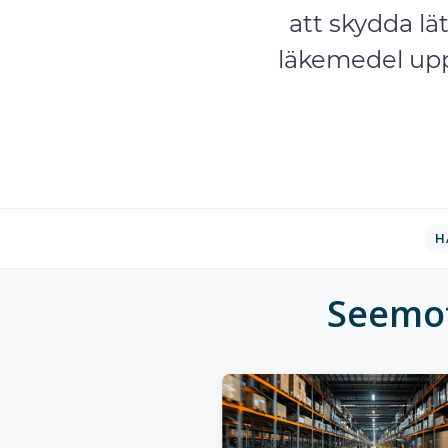
att skydda lät
läkemedel uppf
H
Seemot