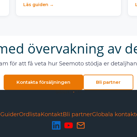
Läs guiden →
med övervakning av de
am för att få veta hur Seemoto stödja er detaljh
Kontakta försäljningen
Bli partner
d
Guider
Ordlista
Kontakt
Bli partner
Globala kontakt