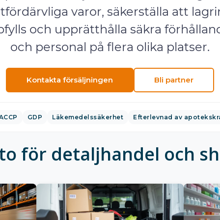
tfördärvliga varor, säkerställa att lag
ylls och upprätthålla säkra förhålla
och personal på flera olika platser.
Kontakta försäljningen
Bli partner
ACCP
GDP
Läkemedelssäkerhet
Efterlevnad av apotekskr
o för detaljhandel och s