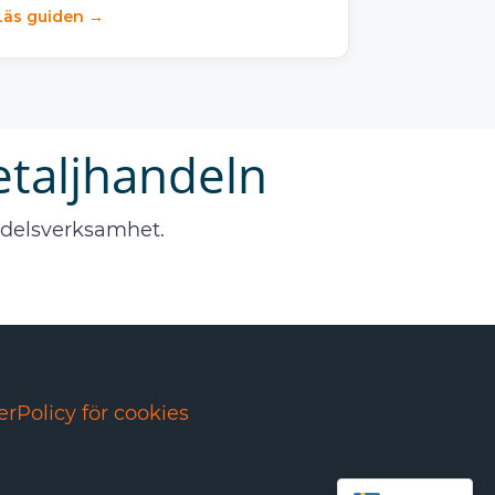
Läs guiden →
taljhandeln
andelsverksamhet.
er
Policy för cookies