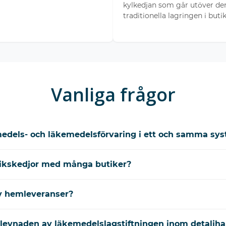
kylkedjan som går utöver de
traditionella lagringen i butik
Vanliga frågor
edels- och läkemedelsförvaring i ett och samma sy
utikskedjor med många butiker?
v hemleveranser?
rlevnaden av läkemedelslagstiftningen inom detaljh