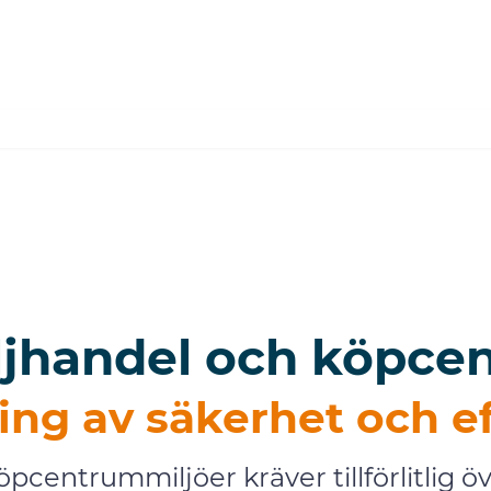
ljhandel och köpce
ng av säkerhet och e
öpcentrummiljöer kräver tillförlitlig ö