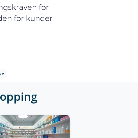
ringskraven för
nden för kunder
av
hopping