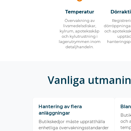
Temperatur
Dörrakti
Övervakning av
Registrer
livsmedelsdiskar,
dörröppningar
kylrum, apoteksskåp
och apotekssk
och kylutrustning i
upptäc
lagerutrymmen inom
hanteringsp
detaljhandeln.
Vanliga utmanin
Hantering av flera
Blan
anläggningar
Butik
och a
Butikskedjor måste upprätthålla
temp
enhetliga övervakningsstandarder