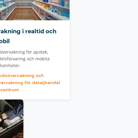
akning i realtid och
obil
sövervakning för apotek,
elsförvaring och mobila
dsenheter.
tidsövervakning och
ervakning för detaljhandel
pcentrum