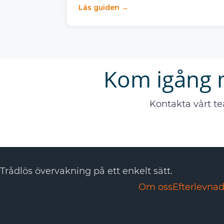
Läs guiden →
Kom igång 
Kontakta vårt te
Trådlös övervakning på ett enkelt sätt.
Om oss
Efterlevna