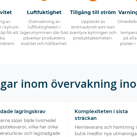
vitet
Luftfuktighet
Tillgång till ström
Varning
ing av
Övervakning av
Upptäckt av
Omedelba
 i kylrum
luftfuktigheten i
strömavbrott som kan
åp för att
lagerutrymmen där fukt
äventyra kylningen och
tempera
ka
påverkar produktens
produktsäkerheten.
på all
roblem.
kvalitet och hållbarhet.
platser 
gar inom övervakning in
dade lagringskrav
Komplexiteten i sista
sträckan
erna säljer både livsmedel
poteksvaror, vilka har olika
Hemleverans och hämtning i
eraturkrav och lagstadgade
butik medför nya utmaningar