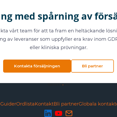
ng med spårning av förs
kta vårt team för att ta fram en heltäckande lösni
ng av leveranser som uppfyller era krav inom G
eller kliniska prövningar.
Kontakta försäljningen
Bli partner
d
Guider
Ordlista
Kontakt
Bli partner
Globala kontakt