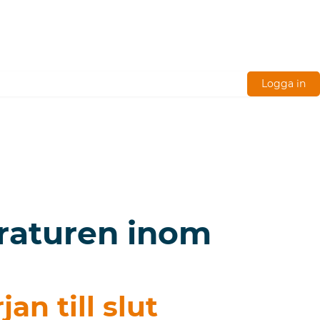
Logga in
raturen inom
n till slut