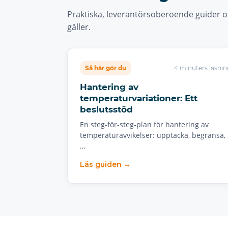
Praktiska, leverantörsoberoende guider 
gäller.
Så här gör du
4 minuters läsnin
Hantering av
temperaturvariationer: Ett
beslutsstöd
En steg-för-steg-plan för hantering av
temperaturavvikelser: upptäcka, begränsa,
…
Läs guiden →