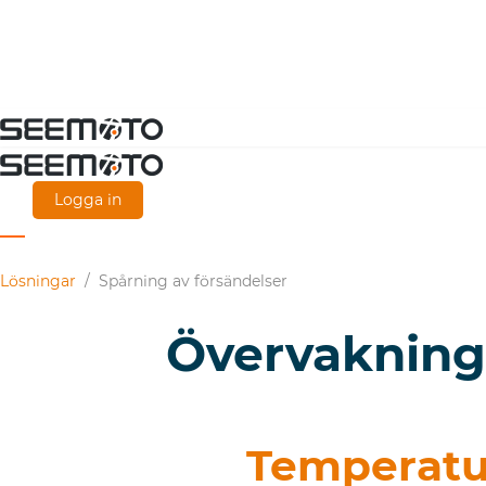
Gå
direkt
till
Logga in
huvudinnehållet
Lösningar
/
Spårning av försändelser
Övervakning
Temperatur