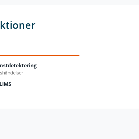
nktioner
mstdetektering
nshändelser
 LIMS