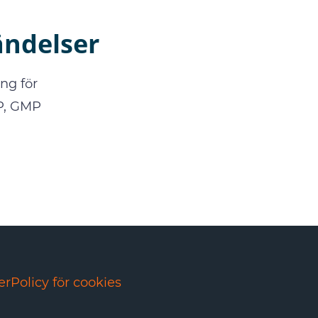
ändelser
ng för
DP, GMP
er
Policy för cookies