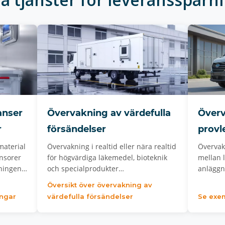
anser
Övervakning av värdefulla
Överv
r
försändelser
provl
material
Övervakning i realtid eller nära realtid
Övervak
ensorer
för högvärdiga läkemedel, bioteknik
mellan 
kningen…
och specialprodukter…
anläggn
Översikt över övervakning av
ingar
värdefulla försändelser
Se exe