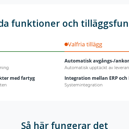
a funktioner och tilläggsfu
Valfria tillägg
Automatisk avgångs-/anko
kning
Automatisk upptäckt av levera
kter med fartyg
Integration mellan ERP och
kten
Systemintegration
Så här fungerar det