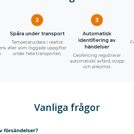
2
3
Spåra under transport
Automatisk
identifiering av
Temperaturdata i realtid
F
händelser
ens
eller som loggade uppgifter
n
under hela transporten.
Geofencing registrerar
automatiskt avfärd, stopp
och ankomst.
Vanliga frågor
v försändelser?