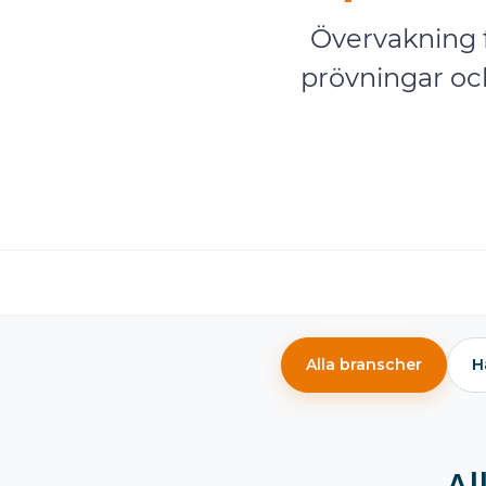
Övervakning fr
prövningar och
Alla branscher
H
Al