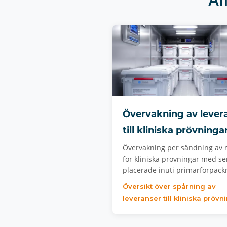
Övervakning av lever
till kliniska prövninga
Övervakning per sändning av 
för kliniska prövningar med s
placerade inuti primärförpac
Översikt över spårning av
leveranser till kliniska prövn