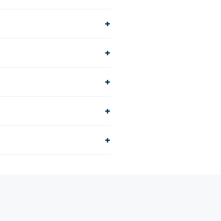
+
+
+
+
+