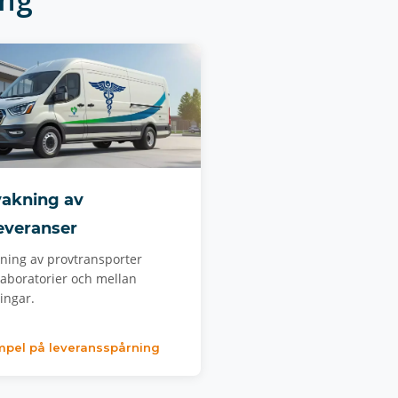
akning av
everanser
ning av provtransporter
laboratorier och mellan
ingar.
mpel på leveransspårning