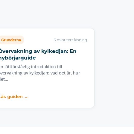
Grunderna
3 minuters läsning
Övervakning av kylkedjan: En
nybörjarguide
En lättförståelig introduktion till
övervakning av kylkedjan: vad det är, hur
det…
Läs guiden →