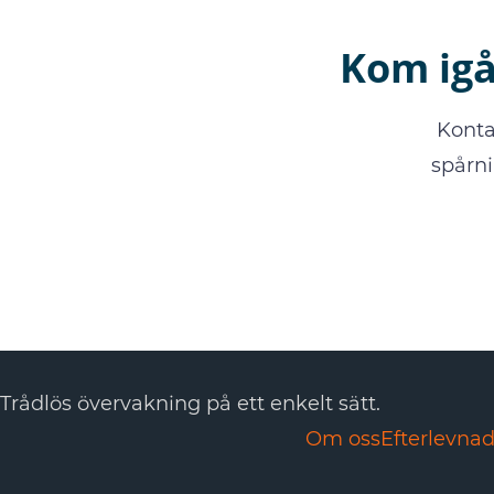
Kom igå
Konta
spårni
Trådlös övervakning på ett enkelt sätt.
Om oss
Efterlevna