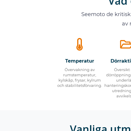
Vad 
Seemoto de kritisk
av 
Temperatur
Dörrakti
Övervakning av
Översikt
rumstemperatur,
dörröppninga
kylskåp, frysar, kylrum
underlä
och stabilitetsförvaring.
hanteringskon
utredning
avvikels
Vanliga ut