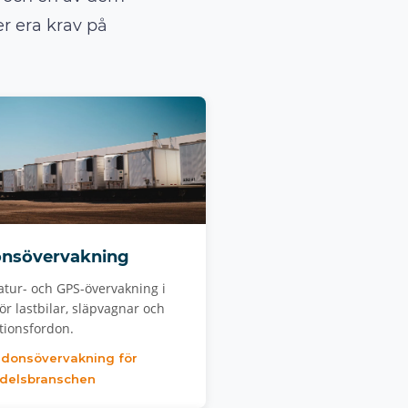
r era krav på
onsövervakning
tur- och GPS-övervakning i
för lastbilar, släpvagnar och
tionsfordon.
rdonsövervakning för
delsbranschen