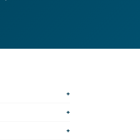
+
+
+