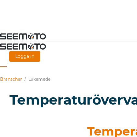
Gå
direkt
till
Logga in
huvudinnehållet
Branscher
/
Läkemedel
Temperaturöverva
Temper