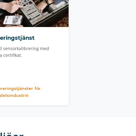
reringstjänst
d sensorkalibrering med
 certifikat.
breringstjänster för
delsindustrin