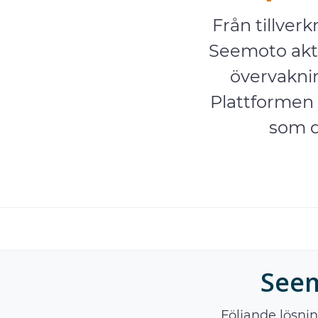
Från tillverk
Seemoto akt
övervaknin
Plattformen 
som d
Seem
Följande lösnin