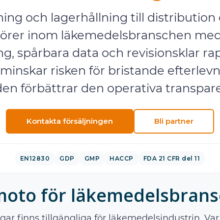
ning och lagerhållning till distributio
örer inom läkemedelsbranschen med 
g, spårbara data och revisionsklar ra
minskar risken för bristande efterlev
en förbättrar den operativa transpar
Kontakta försäljningen
Bli partner
EN12830
GDP
GMP
HACCP
FDA 21 CFR del 11
oto för läkemedelsbran
gar finns tillgängliga för läkemedelsindustrin. V