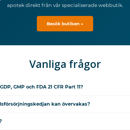
apotek direkt från vår specialiserade webbutik.
Besök butiken →
Vanliga frågor
GDP, GMP och FDA 21 CFR Part 11?
lsförsörjningskedjan kan övervakas?
?