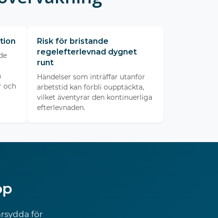
tion
Risk för bristande
regelefterlevnad dygnet
de
runt
n
Händelser som inträffar utanför
r och
arbetstid kan förbli oupptäckta,
vilket äventyrar den kontinuerliga
efterlevnaden.
op
rsydda för