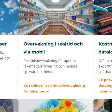
ser
Övervakning i realtid och
Kostn
via mobil
datal
lla
gar och
Realtidsövervakning för apotek,
Offline-
läkemedelsförvaring och mobila
exporttr
sjukvårdsenheter.
spårbar
Se pris
Se realtids- och mobilövervakning
datalog
för läkemedel
läkeme