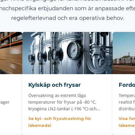
nschspecifika erbjudanden som är anpassade efte
regelefterlevnad och era operativa behov.
Kylskåp och frysar
Ford
Övervakning av extremt låga
Tempera
lager
temperaturer för frysar på -80 °C,
realtid 
kryogena LN2-tankar (-196 °C) och…
distribu
Se kyl- och frysutrustning för
Visa fo
läkemedel
läkeme