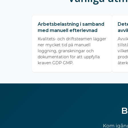
Arbetsbelastning i samband
Dete
med manuell efterlevnad
avvi
Kvalitets- och driftsteamen lägger
Avvik
ner mycket tid på manuell
tills
loggning, granskningar och
vilke
dokumentation för att uppfylla
produ
kraven GDP GMP.
återk
B
Kom igång