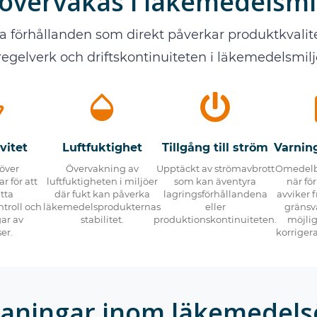
övervakas i läkemedelsmi
a förhållanden som direkt påverkar produktkvalit
regelverk och driftskontinuiteten i läkemedelsmilj
vitet
Luftfuktighet
Tillgång till ström
Varning
 över
Övervakning av
Upptäckt av strömavbrott
Omedelb
r för att
luftfuktigheten i miljöer
som kan äventyra
när fö
tta
där fukt kan påverka
lagringsförhållandena
avviker f
troll och
läkemedelsprodukternas
eller
gränsvä
ar av
stabilitet.
produktionskontinuiteten.
möjli
er.
korriger
maningar inom läkemedels