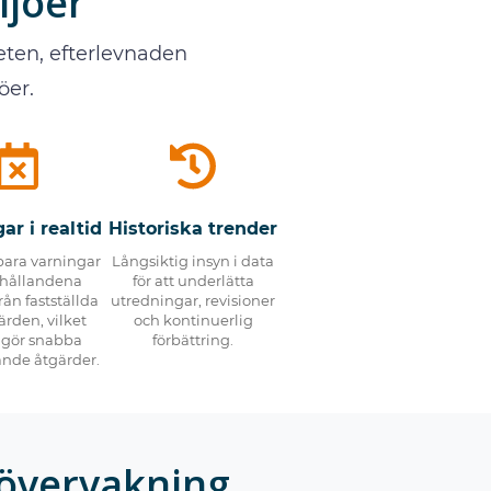
ljöer
eten, efterlevnaden
öer.
ar i realtid
Historiska trender
ara varningar
Långsiktig insyn i data
rhållandena
för att underlätta
rån fastställda
utredningar, revisioner
rden, vilket
och kontinuerlig
ggör snabba
förbättring.
ande åtgärder.
övervakning