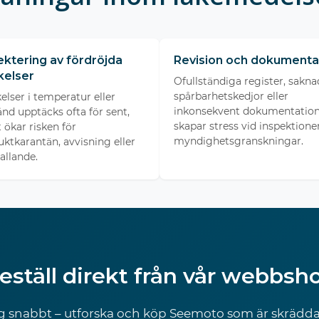
ktering av fördröjda
Revision och dokumenta
kelser
Ofullständiga register, sakna
spårbarhetskedjor eller
elser i temperatur eller
inkonsekvent dokumentatio
tånd upptäcks ofta för sent,
skapar stress vid inspektione
t ökar risken för
myndighetsgranskningar.
ktkarantän, avvisning eller
allande.
eställ direkt från vår webbsh
 snabbt – utforska och köp Seemoto som är skrädda