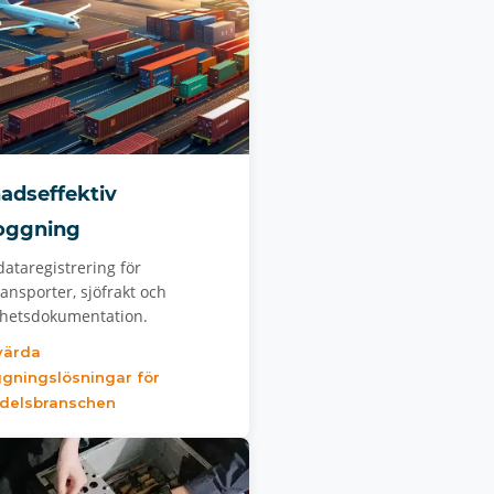
adseffektiv
oggning
dataregistrering för
ansporter, sjöfrakt och
hetsdokumentation.
värda
gningslösningar för
delsbranschen