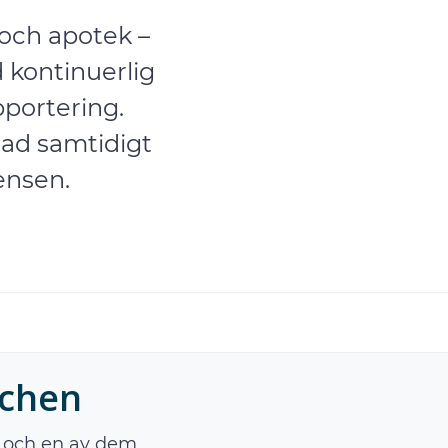
n och apotek –
kontinuerlig
pportering.
nad samtidigt
ensen.
schen
ar och en av dem