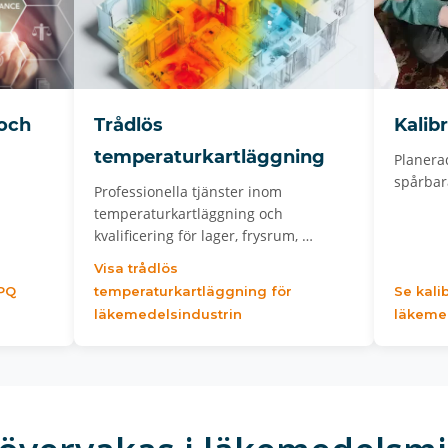
 och
Trådlös
Kalib
temperaturkartläggning
Planera
spårbara
Professionella tjänster inom
temperaturkartläggning och
kvalificering för lager, frysrum, …
Visa trådlös
 PQ
temperaturkartläggning för
Se kali
läkemedelsindustrin
läkeme