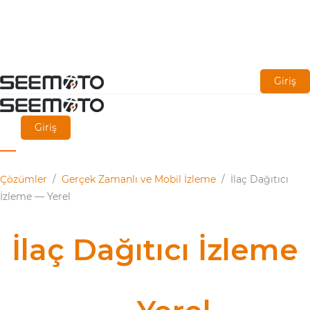
Ana
Giriş
içeriğe
git
Giriş
Çözümler
/
Gerçek Zamanlı ve Mobil İzleme
/
İlaç Dağıtıcı
İzleme — Yerel
İlaç Dağıtıcı İzleme