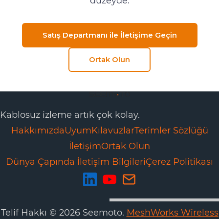
düzeyde.
Satış Departmanı ile İletişime Geçin
Ortak Olun
Kablosuz izleme artık çok kolay.
Hakkımızda
Uyum
Kılavuzlar
Terimler Sözlüğü
İletişim
Ortak Olun
Dünya Çapında İletişim Bilgileri
Çerez Politikası
Telif Hakkı © 2026 Seemoto.
MeshWorks Wireless