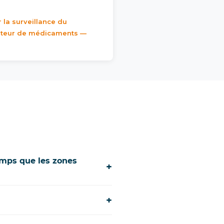
r la surveillance du
buteur de médicaments —
emps que les zones
+
+