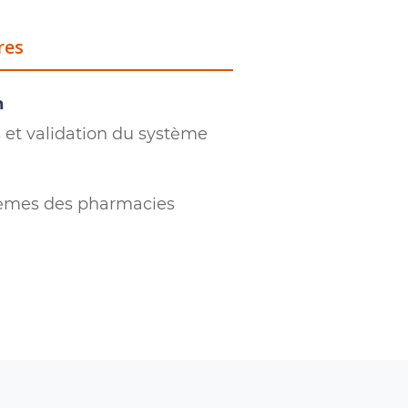
res
n
 et validation du système
stèmes des pharmacies