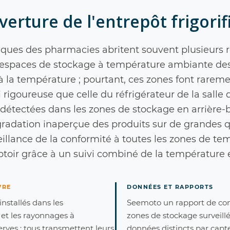
erture de l'entrepôt frigori
iques des pharmacies abritent souvent plusieurs r
 espaces de stockage à température ambiante des
à la température ; pourtant, ces zones font rareme
i rigoureuse que celle du réfrigérateur de la salle 
 détectées dans les zones de stockage en arrière
radation inaperçue des produits sur de grandes q
illance de la conformité à toutes les zones de te
ptoir grâce à un suivi combiné de la température e
VRE
DONNÉES ET RAPPORTS
installés dans les
Seemoto un rapport de conf
 et les rayonnages à
zones de stockage surveill
ves ; tous transmettent leurs
données distincts par capte