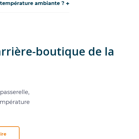
+
à température ambiante ?
arrière-boutique de la
passerelle,
température
ire