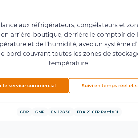
eillance en temps réel et sur m
llance aux réfrigérateurs, congélateurs et z
s en arrière-boutique, derrière le comptoir de 
rature et de l'humidité, avec un système d'a
e bord couvrant toutes les zones de stockage
température.
r le service commercial
Suivi en temps réel et 
GDP
GMP
EN 12830
FDA 21 CFR Partie 11