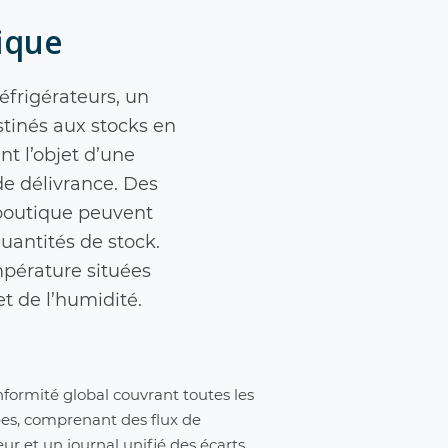
fique
éfrigérateurs, un
tinés aux stocks en
nt l’objet d’une
de délivrance. Des
-boutique peuvent
uantités de stock.
mpérature situées
t de l’humidité.
ormité global couvrant toutes les
ées, comprenant des flux de
ur et un journal unifié des écarts.