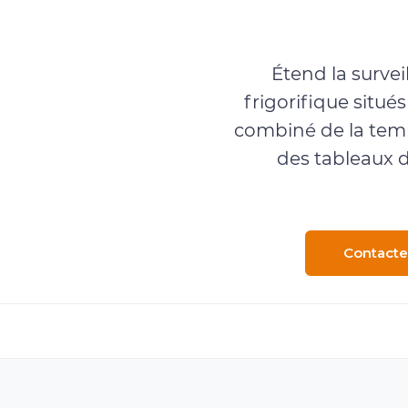
Surv
Étend la survei
frigorifique situé
combiné de la tempé
des tableaux d
Contacte