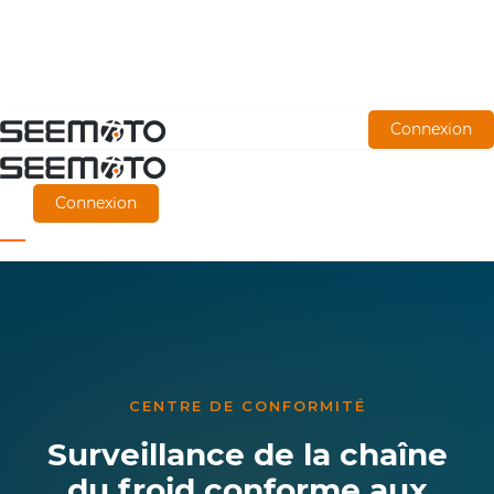
Aller
Connexion
directement
au
Connexion
contenu
principal
CENTRE DE CONFORMITÉ
Surveillance de la chaîne
du froid conforme aux