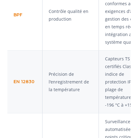
conformes aux
Contrôle qualité en
exigences d'audi
BPF
production
gestion des éca
en temps réel e
intégration au
système qualité
Capteurs TS et 
certifiés Classe 
Précision de
indice de
EN 12830
l'enregistrement de
protection IP68,
la température
plage de
température de
-196 °C à +150 
Surveillance
automatisée de
points critiques