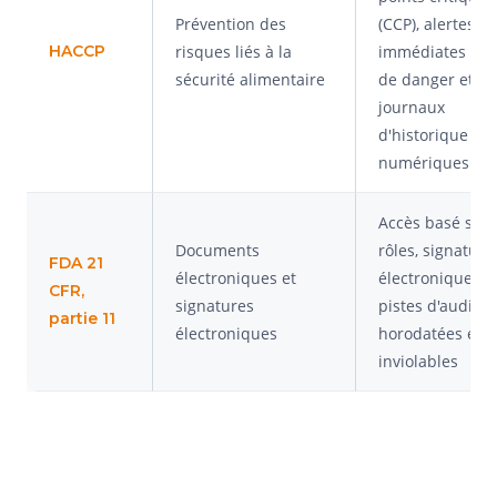
Prévention des
(CCP), alertes
HACCP
risques liés à la
immédiates en 
sécurité alimentaire
de danger et
journaux
d'historique
numériques
Accès basé sur 
Documents
rôles, signature
FDA 21
électroniques et
électroniques e
CFR,
signatures
pistes d'audit
partie 11
électroniques
horodatées et
inviolables