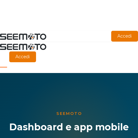
Vai
Accedi
al
contenuto
Accedi
principale
SEEMOTO
Dashboard e app mobile