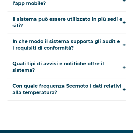
+
l'app mobile?
Il sistema può essere utilizzato in più sedi e
+
siti?
In che modo il sistema supporta gli audit e
+
i requisiti di conformità?
Quali tipi di avvisi e notifiche offre il
+
sistema?
Con quale frequenza Seemoto i dati relativi
+
alla temperatura?