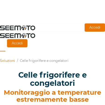
Vai
Accedi
al
contenuto
Accedi
principale
Soluzioni
/
Celle frigorifere e congelatori
Celle frigorifere e
congelatori
Monitoraggio a temperature
estremamente basse