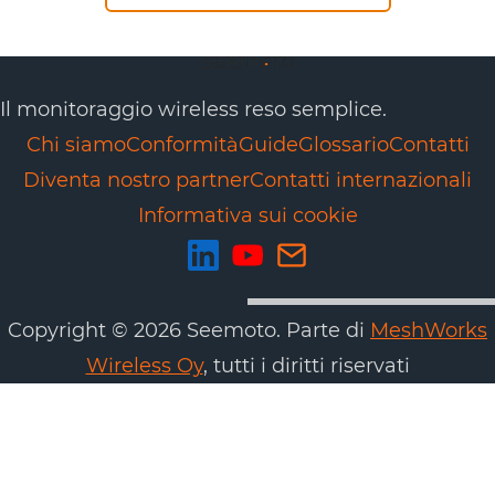
Il monitoraggio wireless reso semplice.
Chi siamo
Conformità
Guide
Glossario
Contatti
Diventa nostro partner
Contatti internazionali
Informativa sui cookie
Copyright © 2026 Seemoto. Parte di
MeshWorks
Wireless Oy
, tutti i diritti riservati