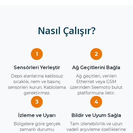
Nasıl Çalışır?
1
2
Sensörleri Yerleştir
Ağ Geçitlerini Bağla
Depo alanlarına kablosuz
Ağ geçitleri, verileri
sıcaklık, nem ve basınç
Ethernet veya GSM
sensörleri kurun. Kablolama
üzerinden Seemoto bulut
gerektirmez.
platformuna iletir.
3
4
İzleme ve Uyarı
Bildir ve Uyum Sağla
Bölgelere göre gerçek
Tam izlenebilirlik ve uzun
zamanlı durumu
vadeli arşivleme özelliklerine