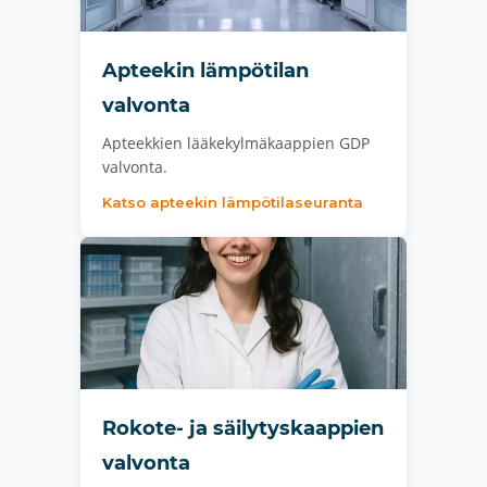
Apteekin lämpötilan
valvonta
Apteekkien lääkekylmäkaappien GDP
valvonta.
Katso apteekin lämpötilaseuranta
Rokote- ja säilytyskaappien
valvonta