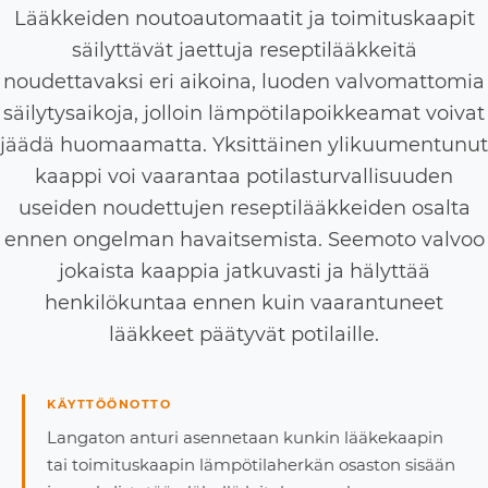
Lääkkeiden noutoautomaatit ja toimituskaapit
säilyttävät jaettuja reseptilääkkeitä
noudettavaksi eri aikoina, luoden valvomattomia
säilytysaikoja, jolloin lämpötilapoikkeamat voivat
jäädä huomaamatta. Yksittäinen ylikuumentunut
kaappi voi vaarantaa potilasturvallisuuden
useiden noudettujen reseptilääkkeiden osalta
ennen ongelman havaitsemista. Seemoto valvoo
jokaista kaappia jatkuvasti ja hälyttää
henkilökuntaa ennen kuin vaarantuneet
lääkkeet päätyvät potilaille.
KÄYTTÖÖNOTTO
Langaton anturi asennetaan kunkin lääkekaapin
tai toimituskaapin lämpötilaherkän osaston sisään