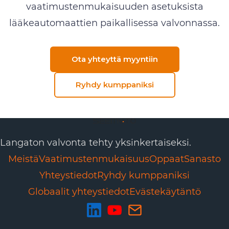
vaatimustenmukaisuuden asetuksista
lääkeautomaattien paikallisessa valvonnassa.
Ota yhteyttä myyntiin
Ryhdy kumppaniksi
Langaton valvonta tehty yksinkertaiseksi.
Meistä
Vaatimustenmukaisuus
Oppaat
Sanasto
Yhteystiedot
Ryhdy kumppaniksi
Globaalit yhteystiedot
Evästekäytäntö