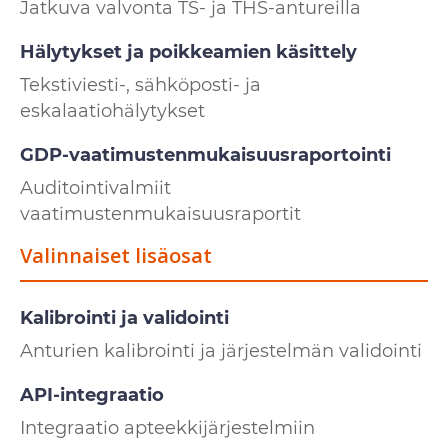
Jatkuva valvonta TS- ja THS-antureilla
Hälytykset ja poikkeamien käsittely
Tekstiviesti-, sähköposti- ja
eskalaatiohälytykset
GDP-vaatimustenmukaisuusraportointi
Auditointivalmiit
vaatimustenmukaisuusraportit
Valinnaiset lisäosat
Kalibrointi ja validointi
Anturien kalibrointi ja järjestelmän validointi
API-integraatio
Integraatio apteekkijärjestelmiin