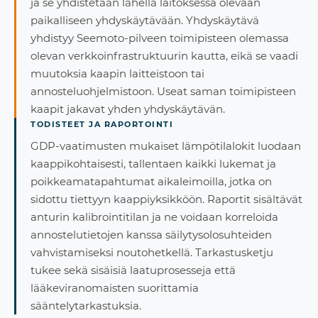
ja se yhdistetään lähellä laitoksessa olevaan
paikalliseen yhdyskäytävään. Yhdyskäytävä
yhdistyy Seemoto-pilveen toimipisteen olemassa
olevan verkkoinfrastruktuurin kautta, eikä se vaadi
muutoksia kaapin laitteistoon tai
annosteluohjelmistoon. Useat saman toimipisteen
kaapit jakavat yhden yhdyskäytävän.
TODISTEET JA RAPORTOINTI
GDP-vaatimusten mukaiset lämpötilalokit luodaan
kaappikohtaisesti, tallentaen kaikki lukemat ja
poikkeamatapahtumat aikaleimoilla, jotka on
sidottu tiettyyn kaappiyksikköön. Raportit sisältävät
anturin kalibrointitilan ja ne voidaan korreloida
annostelutietojen kanssa säilytysolosuhteiden
vahvistamiseksi noutohetkellä. Tarkastusketju
tukee sekä sisäisiä laatuprosesseja että
lääkeviranomaisten suorittamia
sääntelytarkastuksia.