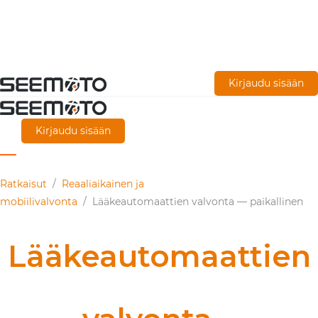
Siirry
Kirjaudu sisään
pääsisältöön
Kirjaudu sisään
Ratkaisut
/
Reaaliaikainen ja
mobiilivalvonta
/
Lääkeautomaattien valvonta — paikallinen
Lääkeautomaattien