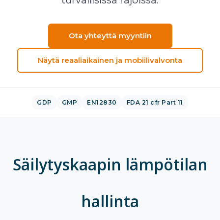
turvallisissa rajoissa.
Ota yhteyttä myyntiin
Näytä reaaliaikainen ja mobiilivalvonta
GDP
GMP
EN12830
FDA 21 cfr Part 11
Säilytyskaapin lämpötilan
hallinta