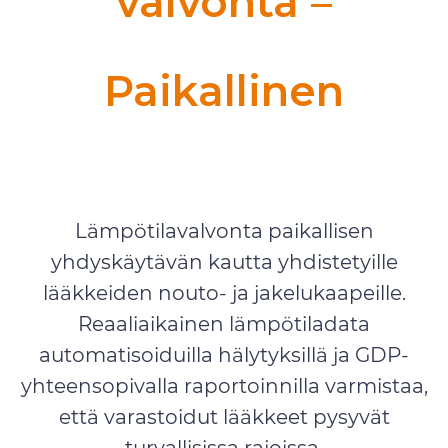
valvonta –
Paikallinen
Reaaliaikainen ja
mobiilivalvonta
Lämpötilavalvonta paikallisen
yhdyskäytävän kautta yhdistetyille
lääkkeiden nouto- ja jakelukaapeille.
Reaaliaikainen lämpötiladata
automatisoiduilla hälytyksillä ja GDP-
yhteensopivalla raportoinnilla varmistaa,
että varastoidut lääkkeet pysyvät