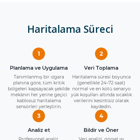
Haritalama Süreci
1
2
Planlama ve Uygulama
Veri Toplama
Tanımlanmış bir ızgara
Haritalama süresi boyunca
planına göre, tüm kritik
(genellikle 24–72 saat)
bölgeleri kapsayacak şekilde
normal ve en kötü senaryo
mekânın her yerine geçici
yük koşulları altında sıcaklık
kablosuz haritalama
verilerini kesintisiz olarak
sensörleri yerleştirin.
kaydedin.
3
4
Analiz et
Bildir ve Öner
Profesyonel analiz,
Veri analizi, görsel ısı