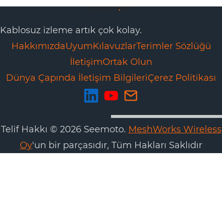
Kablosuz izleme artık çok kolay.
Hakkımızda
Uyum
Kılavuzlar
Terimler Sözlüğü
İletişim
Ortak Olun
Dünya Çapında İletişim Bilgileri
Çerez Politikası
Telif Hakkı © 2026 Seemoto.
MeshWorks Wireless
Oy
'un bir parçasıdır, Tüm Hakları Saklıdır