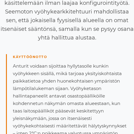
käsittelemään ilman laajaa konfigurointityötä.
Seemoton vyöhykearkkitehtuuri mahdollistaa
sen, että jokaisella fyysisellä alueella on omat
itsenäiset sääntönsä, samalla kun se pysyy osana
yhtä hallittua alustaa.
KÄYTTÖÖNOTTO
Anturit voidaan sijoittaa hyllytasolle kunkin
vyöhykkeen sisällä, mikä tarjoaa yksityiskohtaista
paikkatietoa yhden huonekohtaisen ympäristön
lämpötilalukeman sijaan. Vyöhyketason
hallintapaneelit antavat osastopäälliköille
kohdennetun näkymän omasta alueestaan, kun
taas laitospäälliköt pääsevät keskitettyyn
yleisnäkymään, jossa on itsenäisesti
vyöhykekohtaisesti määritettävät hälytyskynnykset
– joten 2°C:n poikkeama valvotussa ympäristön