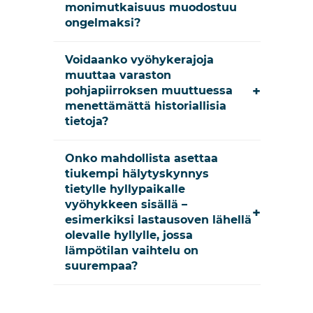
monimutkaisuus muodostuu
ongelmaksi?
Voidaanko vyöhykerajoja
muuttaa varaston
+
pohjapiirroksen muuttuessa
menettämättä historiallisia
tietoja?
Onko mahdollista asettaa
tiukempi hälytyskynnys
tietylle hyllypaikalle
vyöhykkeen sisällä –
+
esimerkiksi lastausoven lähellä
olevalle hyllylle, jossa
lämpötilan vaihtelu on
suurempaa?