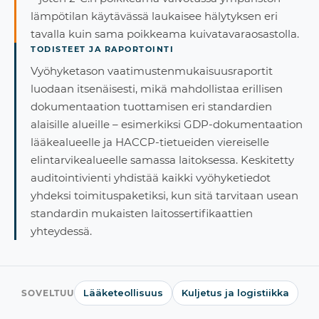
lämpötilan käytävässä laukaisee hälytyksen eri
tavalla kuin sama poikkeama kuivatavaraosastolla.
TODISTEET JA RAPORTOINTI
Vyöhyketason vaatimustenmukaisuusraportit
luodaan itsenäisesti, mikä mahdollistaa erillisen
dokumentaation tuottamisen eri standardien
alaisille alueille – esimerkiksi GDP-dokumentaation
lääkealueelle ja HACCP-tietueiden viereiselle
elintarvikealueelle samassa laitoksessa. Keskitetty
auditointivienti yhdistää kaikki vyöhyketiedot
yhdeksi toimituspaketiksi, kun sitä tarvitaan usean
standardin mukaisten laitossertifikaattien
yhteydessä.
Lääketeollisuus
Kuljetus ja logistiikka
SOVELTUU