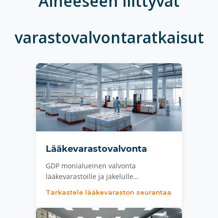
Aiheeseen liittyvät
varastovalvontaratkaisut
Lääkevarastovalvonta
GDP monialueinen valvonta
lääkevarastoille ja jakelulle…
Tarkastele lääkevaraston seurantaa