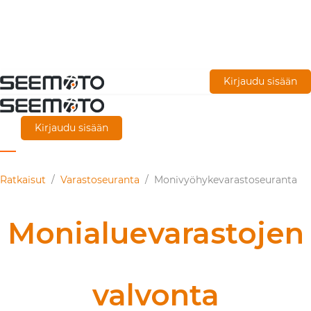
Siirry
Kirjaudu sisään
pääsisältöön
Kirjaudu sisään
Ratkaisut
/
Varastoseuranta
/
Monivyöhykevarastoseuranta
Monialuevarastojen
valvonta