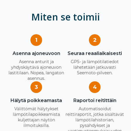
Miten se toimii
1
2
Asenna ajoneuvoon
Seuraa reaaliaikaisesti
Asenna anturit ja
GPS- ja lämpötilatiedot
yhdyskäytävä ajoneuvon
lähetetään jatkuvasti
lastitilaan. Nopea, langaton
Seemoto-pilveen.
asennus.
3
4
Hälytä poikkeamasta
Raportoi reitittäin
Välittömät hälytykset
Automatisoidut
lämpötilapoikkeamista
reittiraportit, jotka sisältävät
kuljettajan näytön
lämpötilahistorian,
ilmoituksilla.
pysähdykset ja