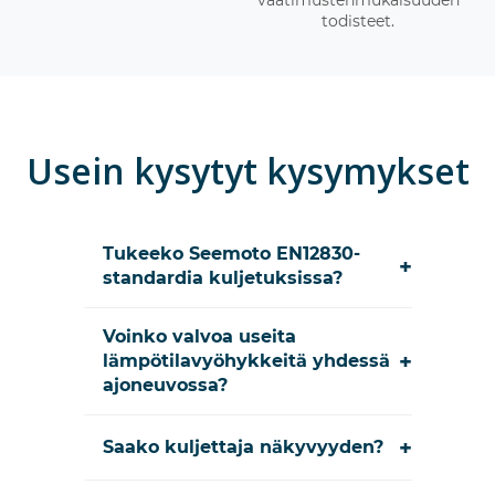
vaatimustenmukaisuuden
todisteet.
Usein kysytyt kysymykset
Tukeeko Seemoto EN12830-
+
standardia kuljetuksissa?
Voinko valvoa useita
+
lämpötilavyöhykkeitä yhdessä
ajoneuvossa?
+
Saako kuljettaja näkyvyyden?