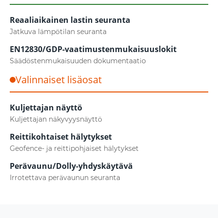
Reaaliaikainen lastin seuranta
Jatkuva lämpötilan seuranta
EN12830/GDP-vaatimustenmukaisuuslokit
Säädöstenmukaisuuden dokumentaatio
Valinnaiset lisäosat
Kuljettajan näyttö
Kuljettajan näkyvyysnäyttö
Reittikohtaiset hälytykset
Geofence- ja reittipohjaiset hälytykset
Perävaunu/Dolly-yhdyskäytävä
Irrotettava perävaunun seuranta