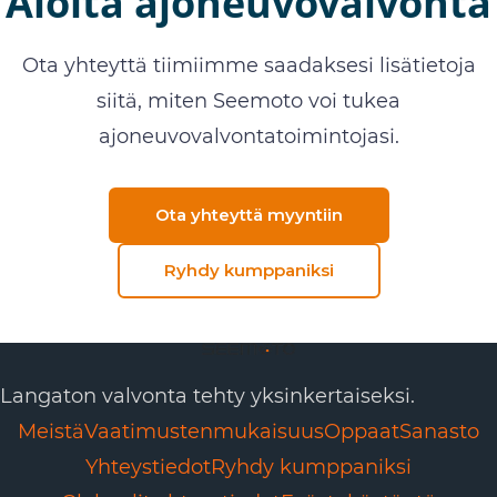
Aloita ajoneuvovalvonta
Ota yhteyttä tiimiimme saadaksesi lisätietoja
siitä, miten Seemoto voi tukea
ajoneuvovalvontatoimintojasi.
Ota yhteyttä myyntiin
Ryhdy kumppaniksi
Langaton valvonta tehty yksinkertaiseksi.
Meistä
Vaatimustenmukaisuus
Oppaat
Sanasto
Yhteystiedot
Ryhdy kumppaniksi