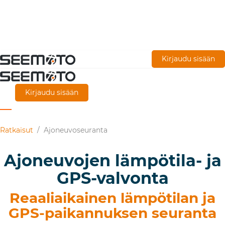
Siirry
Kirjaudu sisään
pääsisältöön
Kirjaudu sisään
Ratkaisut
/
Ajoneuvoseuranta
Ajoneuvojen lämpötila- ja
GPS-valvonta
Reaaliaikainen lämpötilan ja
GPS-paikannuksen seuranta