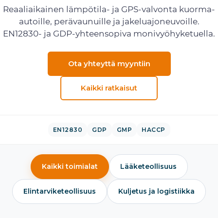
Reaaliaikainen lämpötila- ja GPS-valvonta kuorma-
autoille, perävaunuille ja jakeluajoneuvoille.
EN12830- ja GDP-yhteensopiva monivyöhyketuella.
Ota yhteyttä myyntiin
Kaikki ratkaisut
EN12830
GDP
GMP
HACCP
Kaikki toimialat
Lääketeollisuus
Elintarviketeollisuus
Kuljetus ja logistiikka