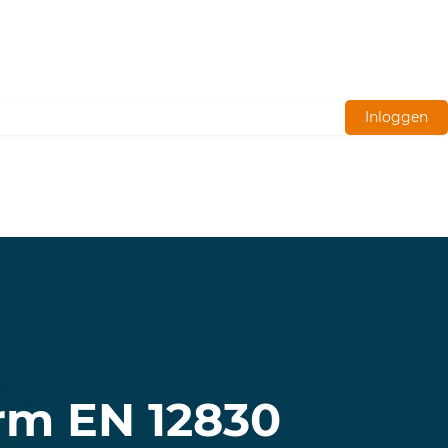
Inloggen
rm EN 12830