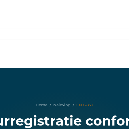
Home
/
Naleving
/
EN 12830
rregistratie confo