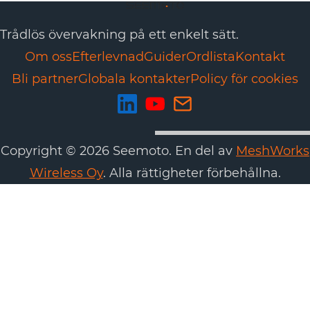
Trådlös övervakning på ett enkelt sätt.
Om oss
Efterlevnad
Guider
Ordlista
Kontakt
Bli partner
Globala kontakter
Policy för cookies
Copyright © 2026 Seemoto. En del av
MeshWorks
Wireless Oy
. Alla rättigheter förbehållna.