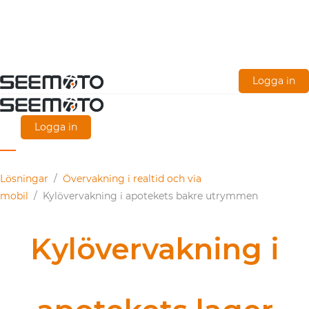
Gå
Logga in
direkt
till
Logga in
huvudinnehållet
Lösningar
/
Övervakning i realtid och via
mobil
/
Kylövervakning i apotekets bakre utrymmen
Kylövervakning i