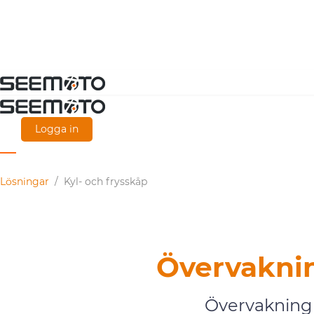
Gå
direkt
till
Logga in
huvudinnehållet
Lösningar
/
Kyl- och frysskåp
Övervaknin
Övervakning 