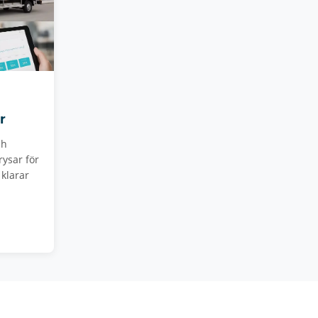
r
ch
rysar för
 klarar