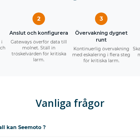
2
3
Anslut och konfigurera
Övervakning dygnet
runt
 i
Gateways överför data till
och
molnet. Ställ in
Kontinuerlig övervakning
Ska
tröskelvärden för kritiska
med eskalering i flera steg
m
larm.
för kritiska larm.
Vanliga frågor
all kan Seemoto ?