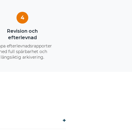
4
Revision och
efterlevnad
pa efterlevnadsrapporter
ed full spårbarhet och
långsiktig arkivering.
+