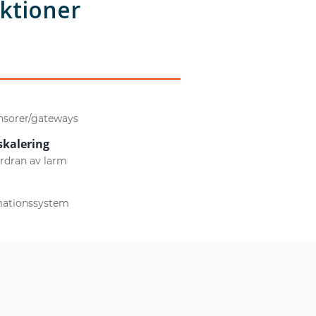
nktioner
nsorer/gateways
skalering
rdran av larm
rmationssystem