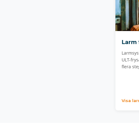
Larm 
Larmsyst
ULT-frys
flera ste
Visa la