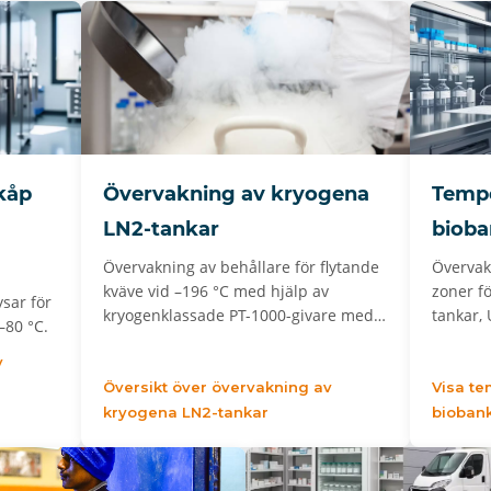
kåp
Övervakning av kryogena
Tempe
LN2-tankar
bioba
Övervakning av behållare för flytande
Övervakn
kväve vid –196 °C med hjälp av
zoner f
ysar för
kryogenklassade PT-1000-givare med…
tankar,
–80 °C.
v
Översikt över övervakning av
Visa te
kryogena LN2-tankar
bioban