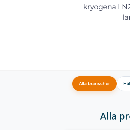
kryogena LN2-
l
Alla branscher
Häl
Alla p