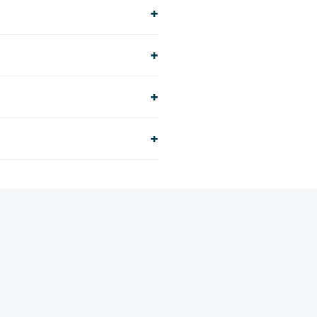
+
+
+
+