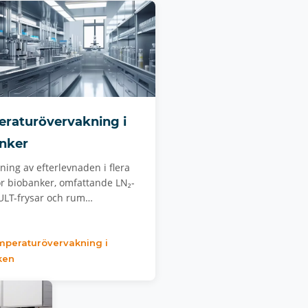
raturövervakning i
nker
ing av efterlevnaden i flera
ör biobanker, omfattande LN₂-
 ULT-frysar och rum…
mperaturövervakning i
ken