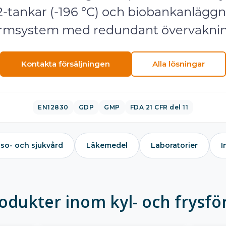
tankar (-196 °C) och biobankanläggni
armsystem med redundant övervaknin
Kontakta försäljningen
Alla lösningar
EN12830
GDP
GMP
FDA 21 CFR del 11
so- och sjukvård
Läkemedel
Laboratorier
I
rodukter inom kyl- och frysfö