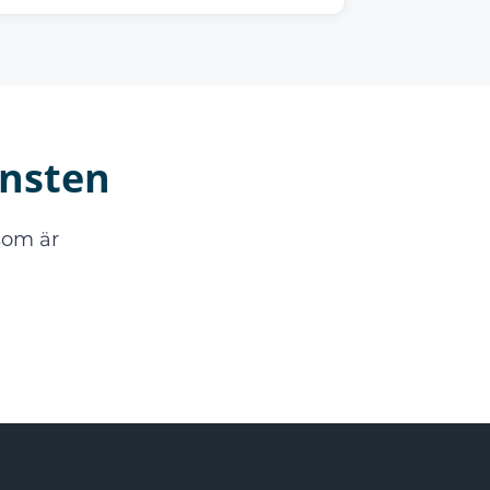
änsten
som är