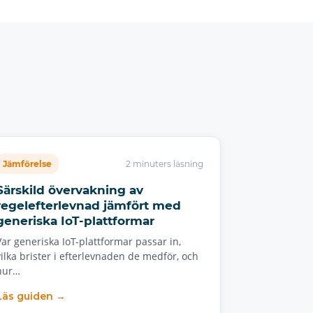
Jämförelse
2 minuters läsning
Särskild övervakning av
regelefterlevnad jämfört med
generiska IoT-plattformar
Var generiska IoT-plattformar passar in,
vilka brister i efterlevnaden de medför, och
hur…
Läs guiden →