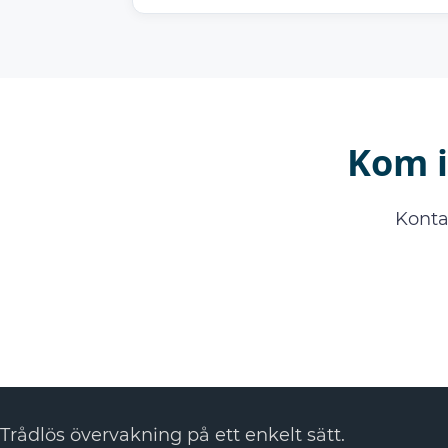
Kom i
Konta
Trådlös övervakning på ett enkelt sätt.