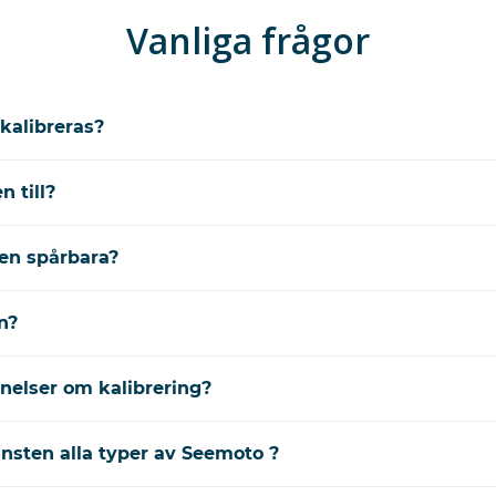
Vanliga frågor
kalibreras?
 till?
ten spårbara?
n?
nelser om kalibrering?
änsten alla typer av Seemoto ?