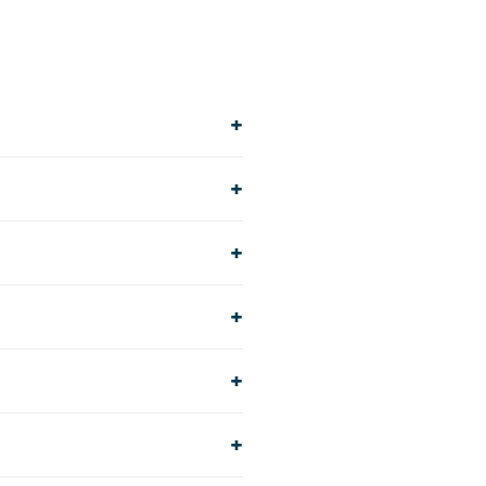
+
+
+
+
+
+