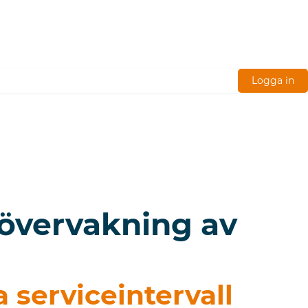
Logga in
r övervakning av
 serviceintervall