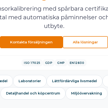
sorkalibrering med spårbara certifikat.
vtal med automatiska påminnelser och 
utbyte.
Kontakta försäljningen
Alla lösningar
ISO 17025
GDP
GMP
EN12830
edel
Laboratorier
Lättfördärvliga livsmedel
Detaljhandel och köpcentrum
Miljöövervakning