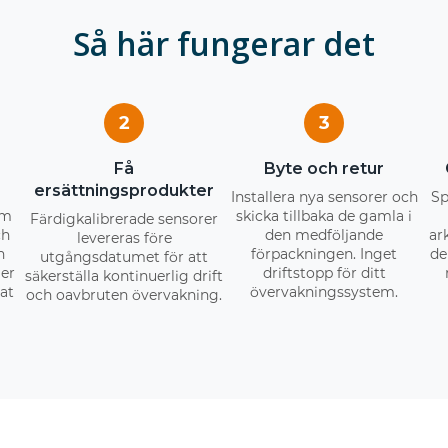
Så här fungerar det
2
3
Få
Byte och retur
ersättningsprodukter
Installera nya sensorer och
Sp
om
skicka tillbaka de gamla i
Färdigkalibrerade sensorer
ch
den medföljande
ar
levereras före
n
förpackningen. Inget
de
utgångsdatumet för att
er
driftstopp för ditt
säkerställa kontinuerlig drift
sat
övervakningssystem.
och oavbruten övervakning.