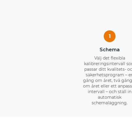
1
Schema
Välj det flexibla
kalibreringsintervall s
passar ditt kvalitets- o
säkerhetsprogram – e
gång om året, två gång
om året eller ett anpas
intervall – och ställ in
automatisk
schemaläggning.