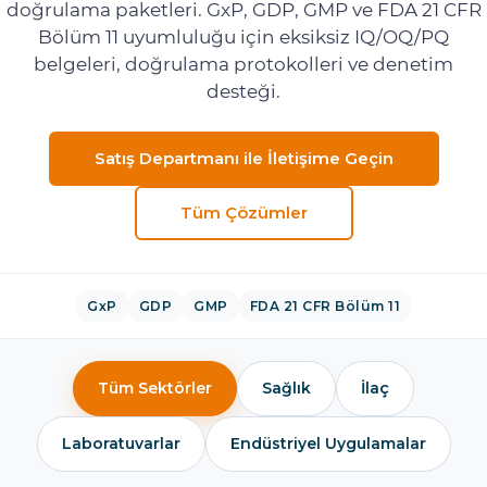
doğrulama paketleri. GxP, GDP, GMP ve FDA 21 CFR
Bölüm 11 uyumluluğu için eksiksiz IQ/OQ/PQ
belgeleri, doğrulama protokolleri ve denetim
desteği.
Satış Departmanı ile İletişime Geçin
Tüm Çözümler
GxP
GDP
GMP
FDA 21 CFR Bölüm 11
Tüm Sektörler
Sağlık
İlaç
Laboratuvarlar
Endüstriyel Uygulamalar