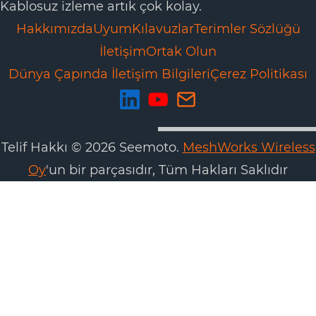
Kablosuz izleme artık çok kolay.
Hakkımızda
Uyum
Kılavuzlar
Terimler Sözlüğü
İletişim
Ortak Olun
Dünya Çapında İletişim Bilgileri
Çerez Politikası
Telif Hakkı © 2026 Seemoto.
MeshWorks Wireless
Oy
'un bir parçasıdır, Tüm Hakları Saklıdır