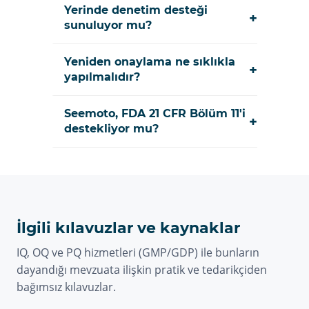
Yerinde denetim desteği
+
sunuluyor mu?
Yeniden onaylama ne sıklıkla
+
yapılmalıdır?
Seemoto, FDA 21 CFR Bölüm 11'i
+
destekliyor mu?
İlgili kılavuzlar ve kaynaklar
IQ, OQ ve PQ hizmetleri (GMP/GDP) ile bunların
dayandığı mevzuata ilişkin pratik ve tedarikçiden
bağımsız kılavuzlar.