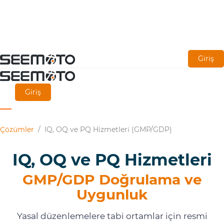
Ana
Giriş
içeriğe
git
Giriş
Çözümler
/
IQ, OQ ve PQ Hizmetleri (GMP/GDP)
IQ, OQ ve PQ Hizmetleri
GMP/GDP Doğrulama ve
Uygunluk
Yasal düzenlemelere tabi ortamlar için resmi