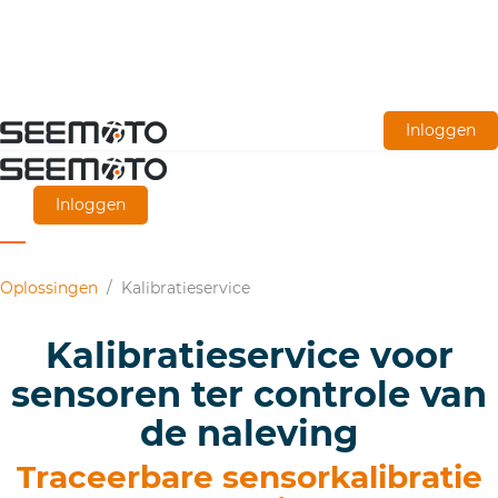
Ga
Inloggen
naar
de
Inloggen
hoofdinhoud
Oplossingen
/
Kalibratieservice
Kalibratieservice voor
sensoren ter controle van
de naleving
Traceerbare sensorkalibratie