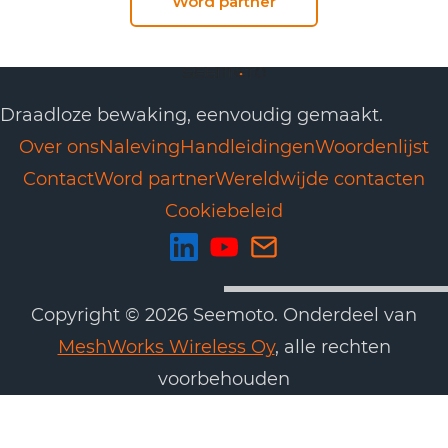
Word partner
Draadloze bewaking, eenvoudig gemaakt.
Over ons
Naleving
Handleidingen
Woordenlijst
Contact
Word partner
Wereldwijde contacten
Cookiebeleid
Copyright © 2026 Seemoto. Onderdeel van
MeshWorks Wireless Oy
, alle rechten
voorbehouden