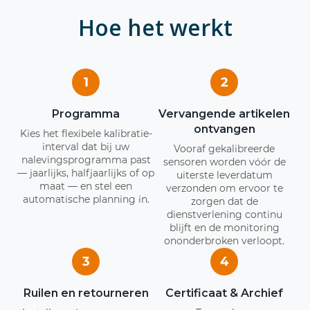
Hoe het werkt
1
2
Programma
Vervangende artikelen
ontvangen
Kies het flexibele kalibratie-
interval dat bij uw
Vooraf gekalibreerde
nalevingsprogramma past
sensoren worden vóór de
— jaarlijks, halfjaarlijks of op
uiterste leverdatum
maat — en stel een
verzonden om ervoor te
automatische planning in.
zorgen dat de
dienstverlening continu
blijft en de monitoring
ononderbroken verloopt.
3
4
Ruilen en retourneren
Certificaat & Archief