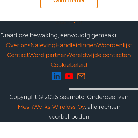
Word partner
Draadloze bewaking, eenvoudig gemaakt.
Over ons
Naleving
Handleidingen
Woordenlijst
Contact
Word partner
Wereldwijde contacten
Cookiebeleid
Copyright © 2026 Seemoto. Onderdeel van
MeshWorks Wireless Oy
, alle rechten
voorbehouden