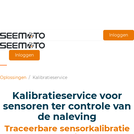
Ga
Inloggen
naar
de
Inloggen
hoofdinhoud
Oplossingen
/
Kalibratieservice
Kalibratieservice voor
sensoren ter controle van
de naleving
Traceerbare sensorkalibratie