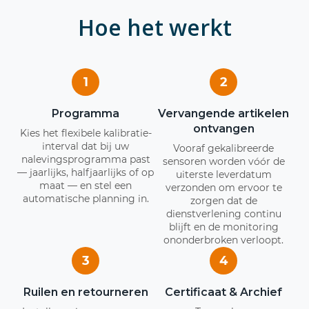
Hoe het werkt
1
2
Programma
Vervangende artikelen
ontvangen
Kies het flexibele kalibratie-
interval dat bij uw
Vooraf gekalibreerde
nalevingsprogramma past
sensoren worden vóór de
— jaarlijks, halfjaarlijks of op
uiterste leverdatum
maat — en stel een
verzonden om ervoor te
automatische planning in.
zorgen dat de
dienstverlening continu
blijft en de monitoring
ononderbroken verloopt.
3
4
Ruilen en retourneren
Certificaat & Archief