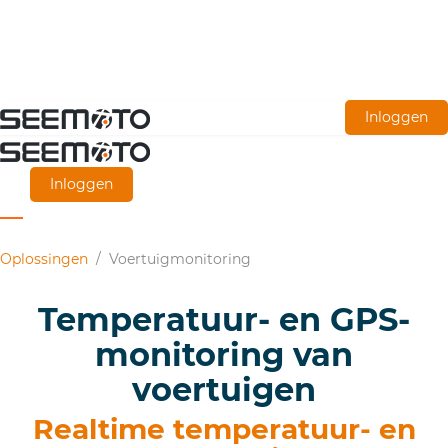
Ga
Inloggen
naar
de
Inloggen
hoofdinhoud
Oplossingen
/
Voertuigmonitoring
Temperatuur- en GPS-
monitoring van
voertuigen
Realtime temperatuur- en