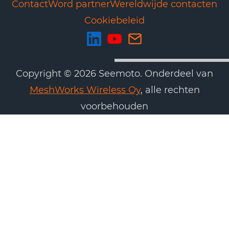
Contact
Word partner
Wereldwijde contacten
Cookiebeleid
Copyright © 2026 Seemoto. Onderdeel van
MeshWorks Wireless Oy
, alle rechten
voorbehouden