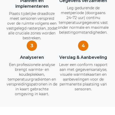
Plannen en
Gegevens verzamelen
implementeren
Leg gedurende de
meetperiode (doorgaans
Plaats tijdelijke draadloze
24–72 uur) continu
meet sensoren verspreid
temperatuurgegevens vast
over de ruimte volgens een
onder normale en maximale
vastgelegd rasterplan, zodat
belastingomstandigheden.
alle cruciale zones worden
bestreken.
3
4
Analyseren
Verslag & Aanbeveling
Een professionele analyse
Lever een conform rapport
brengt warmte- en
aan met gegevensanalyse,
koudeplekken,
visuele warmtekaarten en
temperatuurgradiënten en
aanbevelingen voor de
verspreidingspatronen in de
permanente plaatsing van
in kaart gebrachte
sensoren.
omgeving in kaart.