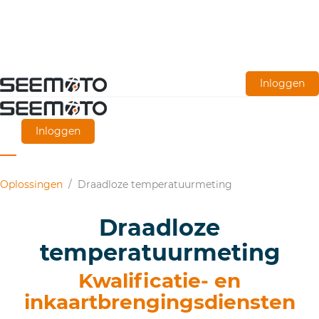
Ga
Inloggen
naar
de
Inloggen
hoofdinhoud
Oplossingen
/
Draadloze temperatuurmeting
Draadloze
temperatuurmeting
Kwalificatie- en
inkaartbrengingsdiensten